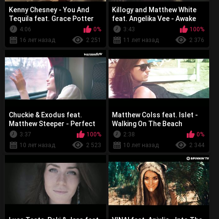
Kenny Chesney - You And
Killogy and Matthew White
Tequila feat. Grace Potter
feat. Angelika Vee - Awake
4:06
0%
3:43
100%
16 лет назад
2 251
11 лет назад
2 376
Chuckie & Exodus feat.
Matthew Colss feat. Islet -
Matthew Steeper - Perfect
Walking On The Beach
Sky
3:37
100%
2:38
0%
10 лет назад
2 523
10 лет назад
2 344