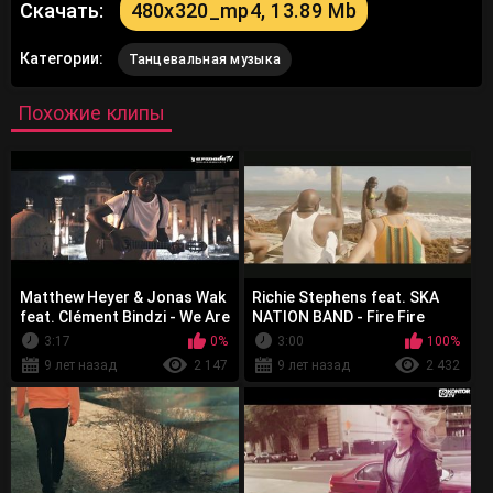
Скачать:
480x320_mp4, 13.89 Mb
Категории:
Танцевальная музыка
Похожие клипы
Matthew Heyer & Jonas Wak
Richie Stephens feat. SKA
feat. Clément Bindzi - We Are
NATION BAND - Fire Fire
Alive
3:17
0%
3:00
100%
9 лет назад
2 147
9 лет назад
2 432