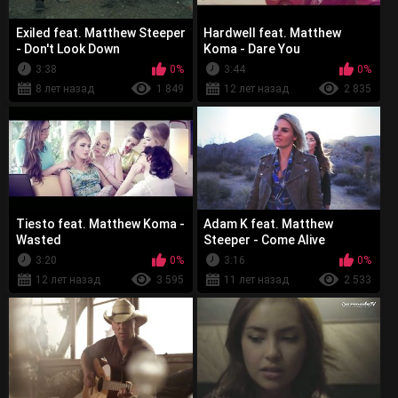
Exiled feat. Matthew Steeper
Hardwell feat. Matthew
- Don't Look Down
Koma - Dare You
3:38
0%
3:44
0%
8 лет назад
1 849
12 лет назад
2 835
Tiesto feat. Matthew Koma -
Adam K feat. Matthew
Wasted
Steeper - Come Alive
3:20
0%
3:16
0%
12 лет назад
3 595
11 лет назад
2 533