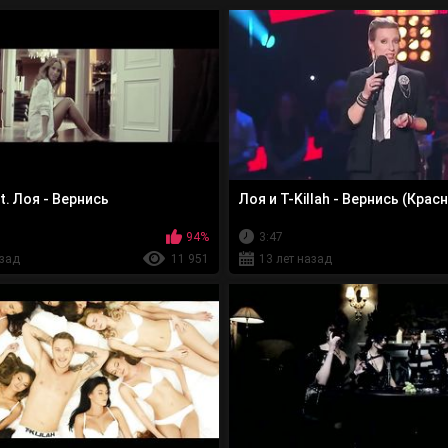
at. Лоя - Вернись
Лоя и T-Killah - Вернись (Крас
94%
3:47
азад
11 951
13 лет назад