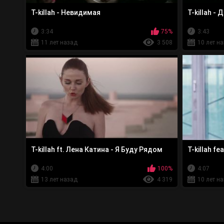
T-killah - Невидимая
T-killah -
3:34
75%
3:43
11 лет назад
3 508
10 лет н
T-killah ft. Лена Катина - Я Буду Рядом
T-killah f
4:00
100%
4:07
13 лет назад
4 319
10 лет н