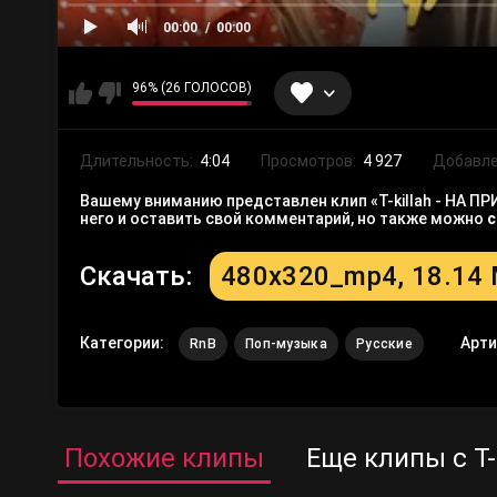
00:00
00:00
96% (26 ГОЛОСОВ)
Длительность:
4:04
Просмотров:
4 927
Добавле
Вашему вниманию представлен клип «T-killah - НА П
него и оставить свой комментарий, но также можно
с
Скачать:
480x320_mp4, 18.14
Категории:
Арт
RnB
Поп-музыка
Русские
Похожие клипы
Еще клипы с T-