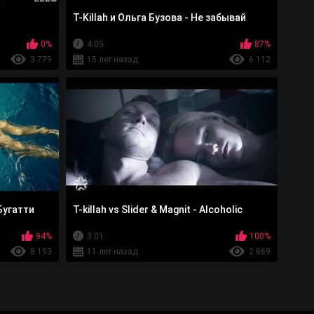
T-Killah и Ольга Бузова - Не забывай
0%
4:05
87%
3 779
15 лет назад
6 112
 Бугатти
T-killah vs Slider & Magnit - Alcoholic
94%
3:01
100%
8 193
11 лет назад
2 869