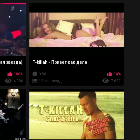
ная звезда)
T-killah - Привет как дела
100%
3:58
94%
4 386
12 лет назад
7 622