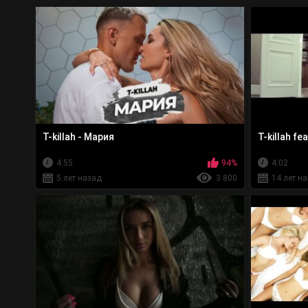
T-killah - Мария
T-killah fe
4:55
94%
4:02
5 лет назад
3 800
14 лет н