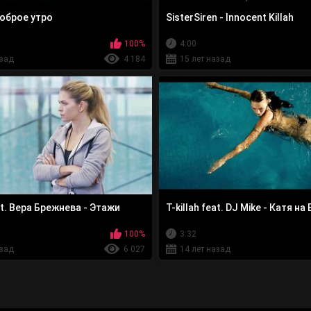
 Доброе утро
SisterSiren - Innocent Killah
100%
4:00
азад
4 184
15 лет назад
eat. Вера Брежнева - Этажи
T-killah feat. DJ Mike - Катя на
100%
3:32
азад
6 027
14 лет назад