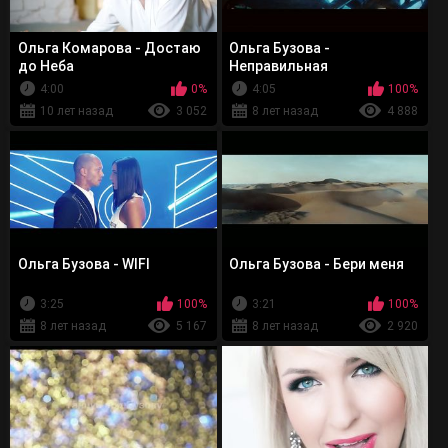
Ольга Комарова - Достаю
Ольга Бузова -
до Неба
Неправильная
4:00
0%
4:05
100%
10 лет назад
3 052
8 лет назад
4 888
Ольга Бузова - WIFI
Ольга Бузова - Бери меня
3:25
100%
3:21
100%
8 лет назад
5 167
8 лет назад
2 920