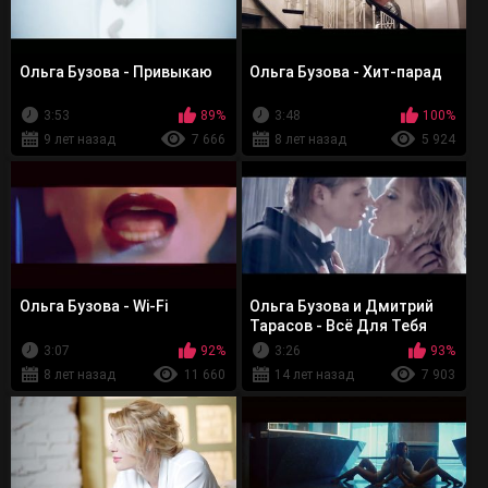
Ольга Бузова - Привыкаю
Ольга Бузова - Хит-парад
3:53
89%
3:48
100%
9 лет назад
7 666
8 лет назад
5 924
Ольга Бузова - Wi-Fi
Ольга Бузова и Дмитрий
Тарасов - Всё Для Тебя
3:07
92%
3:26
93%
8 лет назад
11 660
14 лет назад
7 903