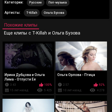
Категории:
Русские
Поп-музыка
Артисты:
T-Killah
Ольга Бузова
Похожие клипы
Еще клипы с T-Killah и Ольга Бузова
Ирина Дубцова и Ольга
Ольга Орлова - Птица
Лима - Отпусти Ее
3:43
100%
2:57
92%
15 лет назад
5 425
10 лет назад
4 278