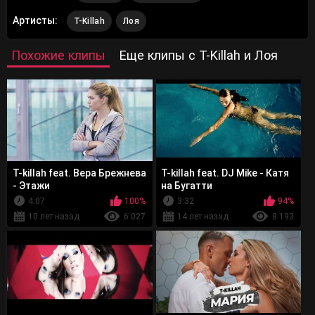
Артисты:
T-Killah
Лоя
Похожие клипы
Еще клипы с T-Killah и Лоя
T-killah feat. Вера Брежнева
T-killah feat. DJ Mike - Катя
- Этажи
на Бугатти
4:07
100%
3:32
94%
10 лет назад
6 027
14 лет назад
8 193