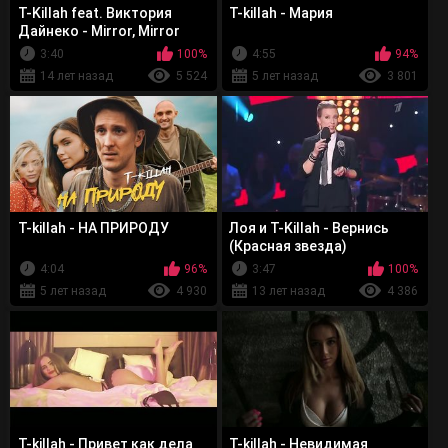
T-Killah feat. Виктория
T-killah - Мария
Дайнеко - Mirror, Mirror
3:40
100%
4:55
94%
14 лет назад
5 524
5 лет назад
3 801
T-killah - НА ПРИРОДУ
Лоя и T-Killah - Вернись
(Красная звезда)
4:04
96%
3:47
100%
5 лет назад
4 930
13 лет назад
4 386
T-killah - Привет как дела
T-killah - Невидимая