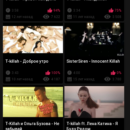
3:58
94%
3:34
75%
12 лет назад
7 622
11 лет назад
3 508
T-killah - Доброе утро
SisterSiren - Innocent Killah
3:43
100%
4:00
0%
10 лет назад
4 187
15 лет назад
3 780
T-Killah и Ольга Бузова - Не
T-killah ft. Лена Катина - Я
забывай
Буду Рядом