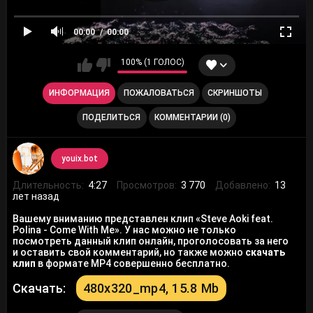
00:00
00:00
100% (1 ГОЛОС)
ИНФОРМАЦИЯ
ПОЖАЛОВАТЬСЯ
СКРИНШОТЫ
ПОДЕЛИТЬСЯ
КОММЕНТАРИИ (0)
youix.bot
Длительность:
4:27
Просмотров:
3 770
Добавлено:
13
лет назад
Вашему вниманию представлен клип «Steve Aoki feat.
Polina - Come With Me». У нас можно не только
посмотреть данный клип онлайн, проголосовать за него
и оставить свой комментарий, но также можно
скачать
клип
в формате MP4 совершенно бесплатно.
Скачать:
480x320_mp4, 15.8 Mb