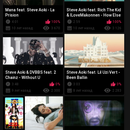
Mana feat. Steve Aoki - La
Steve Aoki feat. Rich The Kid
Prision
& ILoveMakonnen - How Else
4:01
100%
2:59
100%
10 лет назад
3 670
10 лет назад
3 126
Steve Aoki & DVBBS feat. 2
Steve Aoki feat. Lil Uzi Vert -
Chainz - Without U
Been Ballin
3:48
0%
3:03
0%
9 лет назад
2 300
8 лет назад
2 283