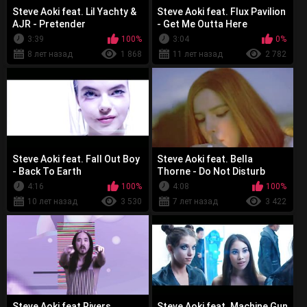
Steve Aoki feat. Lil Yachty &
Steve Aoki feat. Flux Pavilion
AJR - Pretender
- Get Me Outta Here
3:39
100%
3:04
0%
8 лет назад
1 868
11 лет назад
2 782
Steve Aoki feat. Fall Out Boy
Steve Aoki feat. Bella
- Back To Earth
Thorne - Do Not Disturb
4:16
100%
4:08
100%
10 лет назад
3 530
7 лет назад
3 422
Steve Aoki feat Rivers
Steve Aoki feat. Machine Gun