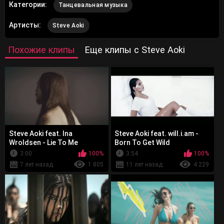
Категории:
Танцевальная музыка
Артисты:
Steve Aoki
Похожие клипы
Еще клипы с Steve Aoki
Steve Aoki feat. Ina
Steve Aoki feat. will.i.am -
Wroldsen - Lie To Me
Born To Get Wild
3:00
100%
3:54
100%
7 лет назад
1 805
11 лет назад
4 229