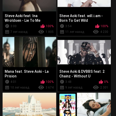
Steve Aoki feat. Ina
Steve Aoki feat. will.i.am -
Wroldsen - Lie To Me
Born To Get Wild
3:00
100%
3:54
100%
7 лет назад
1 805
11 лет назад
4 230
Mana feat. Steve Aoki - La
Steve Aoki & DVBBS feat. 2
Prision
Chainz - Without U
4:01
100%
3:48
0%
10 лет назад
3 674
9 лет назад
2 301