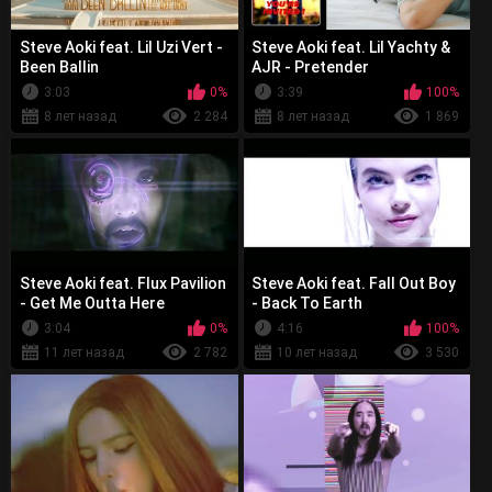
Steve Aoki feat. Lil Uzi Vert -
Steve Aoki feat. Lil Yachty &
Been Ballin
AJR - Pretender
3:03
0%
3:39
100%
8 лет назад
2 284
8 лет назад
1 869
Steve Aoki feat. Flux Pavilion
Steve Aoki feat. Fall Out Boy
- Get Me Outta Here
- Back To Earth
3:04
0%
4:16
100%
11 лет назад
2 782
10 лет назад
3 530