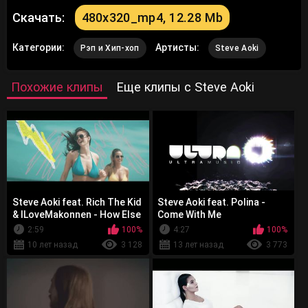
Скачать:
480x320_mp4, 12.28 Mb
Категории:
Артисты:
Рэп и Хип-хоп
Steve Aoki
Похожие клипы
Еще клипы с Steve Aoki
Steve Aoki feat. Rich The Kid
Steve Aoki feat. Polina -
& ILoveMakonnen - How Else
Come With Me
2:59
100%
4:27
100%
10 лет назад
3 128
13 лет назад
3 773