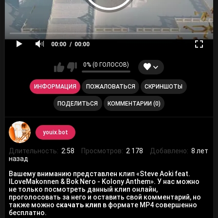
00:00
00:00
0% (0 ГОЛОСОВ)
ИНФОРМАЦИЯ
ПОЖАЛОВАТЬСЯ
СКРИНШОТЫ
ПОДЕЛИТЬСЯ
КОММЕНТАРИИ (0)
youix.bot
Длительность:
2:58
Просмотров:
2 178
Добавлено:
8 лет
назад
Вашему вниманию представлен клип «Steve Aoki feat.
ILoveMakonnen & Bok Nero - Kolony Anthem». У нас можно
не только посмотреть данный клип онлайн,
проголосовать за него и оставить свой комментарий, но
также можно
скачать клип
в формате MP4 совершенно
бесплатно.