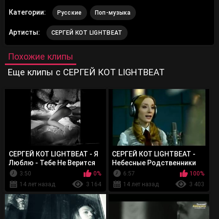
Категории:
Русские
Поп-музыка
Артисты:
СЕРГЕЙ КОТ LIGHTBEAT
Похожие клипы
Еще клипы с СЕРГЕЙ КОТ LIGHTBEAT
СЕРГЕЙ КОТ LIGHTBEAT - Я
СЕРГЕЙ КОТ LIGHTBEAT -
Люблю - Тебе Не Верится
Небесные Родственники
(аудиоверсия)
(песни)
3:50
0%
6:57
100%
14 лет назад
3 164
14 лет назад
3 403