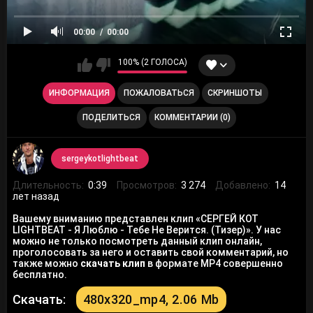
00:00
00:00
100% (2 ГОЛОСА)
ИНФОРМАЦИЯ
ПОЖАЛОВАТЬСЯ
СКРИНШОТЫ
ПОДЕЛИТЬСЯ
КОММЕНТАРИИ (0)
sergeykotlightbeat
Длительность:
0:39
Просмотров:
3 274
Добавлено:
14
лет назад
Вашему вниманию представлен клип «СЕРГЕЙ КОТ
LIGHTBEAT - Я Люблю - Тебе Не Верится. (Тизер)». У нас
можно не только посмотреть данный клип онлайн,
проголосовать за него и оставить свой комментарий, но
также можно
скачать клип
в формате MP4 совершенно
бесплатно.
Скачать:
480x320_mp4, 2.06 Mb