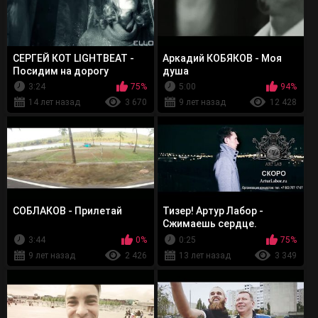
СЕРГЕЙ КОТ LIGHTBEAT -
Аркадий КОБЯКОВ - Моя
Посидим на дорогу
душа
3:24
75%
5:00
94%
14 лет назад
3 670
9 лет назад
12 428
СОБЛАКОВ - Прилетай
Тизер! Артур Лабор -
Сжимаешь сердце.
СКОРО...
3:44
0%
0:25
75%
9 лет назад
2 426
13 лет назад
3 349