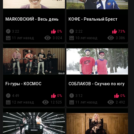
МАЯКОВСКИЙ - Весь день
КОФЕ - Реальный Брест
3:22
0%
2:22
73%
11 лет назад
3 024
10 лет назад
3 386
Fi-гуры - КОСМОС
СОБЛАКОВ - Скучаю по югу
4:49
0%
3:12
0%
12 лет назад
12 525
11 лет назад
2 492