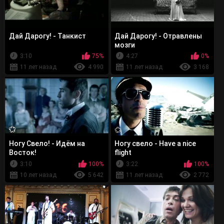
Дай Дарогу! - Танкист
Дай Дарогу! - Отравлены
мозги
3:10
75%
4:27
0%
11 лет назад
4 990
11 лет назад
3 168
Ногу Свело! - Идём на
Ногу свело - Have a nice
Восток!
flight
3:10
100%
3:22
100%
10 лет назад
5 642
11 лет назад
2 772