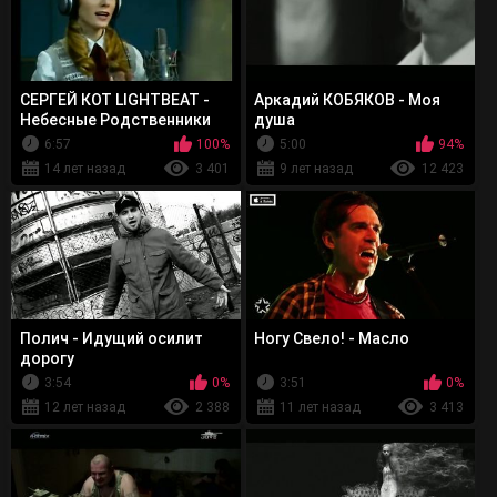
СЕРГЕЙ КОТ LIGHTBEAT -
Аркадий КОБЯКОВ - Моя
Небесные Родственники
душа
(песни)
6:57
100%
5:00
94%
14 лет назад
3 401
9 лет назад
12 423
Полич - Идущий осилит
Ногу Свело! - Масло
дорогу
3:54
0%
3:51
0%
12 лет назад
2 388
11 лет назад
3 413