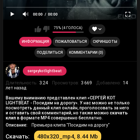
00:00
00:00
75% (4 ГОЛОСА)
ИНФОРМАЦИЯ
ПОЖАЛОВАТЬСЯ
СКРИНШОТЫ
ПОДЕЛИТЬСЯ
КОММЕНТАРИИ (0)
sergeykotlightbeat
Длительность:
3:24
Просмотров:
3 669
Добавлено:
14
лет назад
Вашему вниманию представлен клип «СЕРГЕЙ КОТ
LIGHTBEAT - Посидим на дорогу». У нас можно не только
посмотреть данный клип онлайн, проголосовать за него
и оставить свой комментарий, но также можно
скачать
клип
в формате MP4 совершенно бесплатно.
Описание:
Премьера клипа "Посидим на дорогу"
Скачать:
480x320_mp4, 8.44 Mb