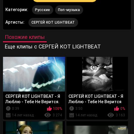
Категории:
Русские
Поп-музыка
Артисты:
СЕРГЕЙ КОТ LIGHTBEAT
Похожие клипы
Еще клипы с СЕРГЕЙ КОТ LIGHTBEAT
СЕРГЕЙ КОТ LIGHTBEAT - Я
СЕРГЕЙ КОТ LIGHTBEAT - Я
Люблю - Тебе Не Верится.
Люблю - Тебе Не Верится
(Тизер)
(аудиоверсия)
0:39
100%
3:50
0%
14 лет назад
3 274
14 лет назад
3 163