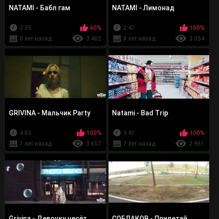
NATAMI - Бабл гам
NATAMI - Лимонад
3:35
60%
2:47
100%
8 лет назад
3 402
8 лет назад
3 054
GRIVINA - Мальчик Party
Natami - Bad Trip
4:03
100%
3:41
100%
7 лет назад
3 657
7 лет назад
2 961
Grivina - Девочку несёт
СОБЛАКОВ - Прилетай