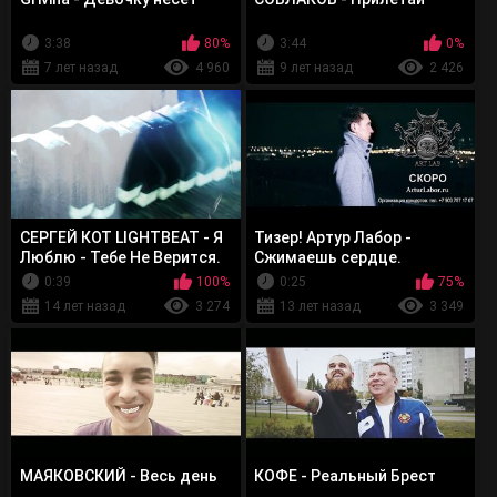
3:38
80%
3:44
0%
7 лет назад
4 960
9 лет назад
2 426
СЕРГЕЙ КОТ LIGHTBEAT - Я
Тизер! Артур Лабор -
Люблю - Тебе Не Верится.
Сжимаешь сердце.
(Тизер)
СКОРО...
0:39
100%
0:25
75%
14 лет назад
3 274
13 лет назад
3 349
МАЯКОВСКИЙ - Весь день
КОФЕ - Реальный Брест