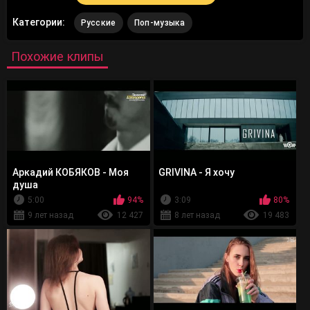
Категории:
Русские
Поп-музыка
Похожие клипы
Аркадий КОБЯКОВ - Моя
GRIVINA - Я хочу
душа
5:00
94%
3:09
80%
9 лет назад
12 427
8 лет назад
19 483