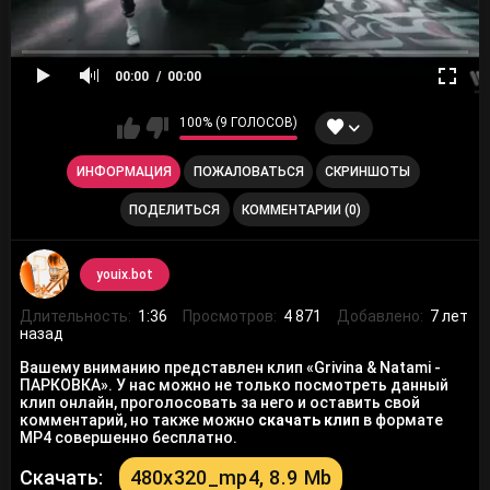
00:00
00:00
100% (9 ГОЛОСОВ)
ИНФОРМАЦИЯ
ПОЖАЛОВАТЬСЯ
СКРИНШОТЫ
ПОДЕЛИТЬСЯ
КОММЕНТАРИИ (0)
youix.bot
Длительность:
1:36
Просмотров:
4 871
Добавлено:
7 лет
назад
Вашему вниманию представлен клип «Grivina & Natami -
ПАРКОВКА». У нас можно не только посмотреть данный
клип онлайн, проголосовать за него и оставить свой
комментарий, но также можно
скачать клип
в формате
MP4 совершенно бесплатно.
Скачать:
480x320_mp4, 8.9 Mb