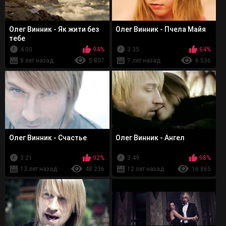
Олег Винник - Як жити без
Олег Винник - Пчела Майя
тебе
4:00
94%
3:35
84%
8 лет назад
5 807
7 лет назад
6 536
Олег Винник - Счастье
Олег Винник - Ангел
3:21
92%
3:49
98%
13 лет назад
48 236
12 лет назад
16 865