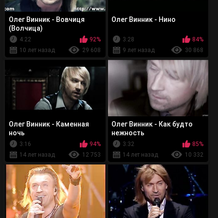
Олег Винник - Вовчиця
Олег Винник - Нино
(Волчица)
4:22
92%
3:28
84%
10 лет назад
29 608
9 лет назад
30 868
Олег Винник - Каменная
Олег Винник - Как будто
ночь
нежность
3:16
94%
3:32
85%
14 лет назад
12 753
14 лет назад
10 332