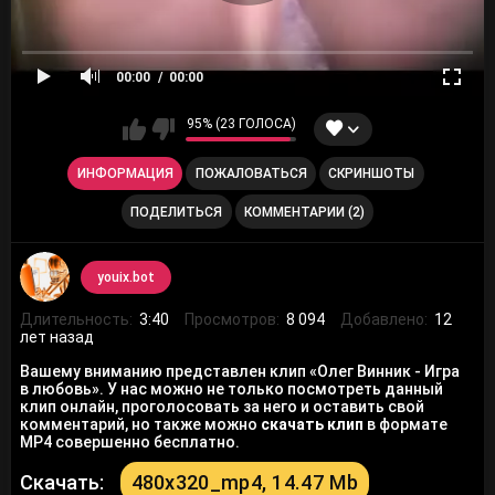
00:00
00:00
95% (23 ГОЛОСА)
ИНФОРМАЦИЯ
ПОЖАЛОВАТЬСЯ
СКРИНШОТЫ
ПОДЕЛИТЬСЯ
КОММЕНТАРИИ (2)
youix.bot
Длительность:
3:40
Просмотров:
8 094
Добавлено:
12
лет назад
Вашему вниманию представлен клип «Олег Винник - Игра
в любовь». У нас можно не только посмотреть данный
клип онлайн, проголосовать за него и оставить свой
комментарий, но также можно
скачать клип
в формате
MP4 совершенно бесплатно.
Скачать:
480x320_mp4, 14.47 Mb