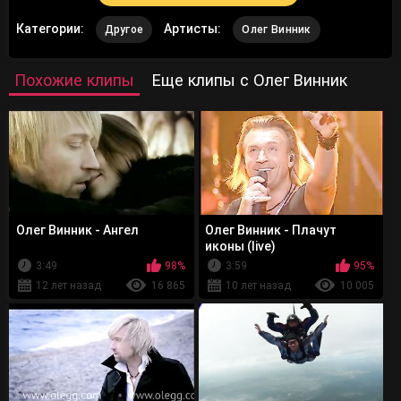
Категории:
Артисты:
Другое
Олег Винник
Похожие клипы
Еще клипы с Олег Винник
Олег Винник - Ангел
Олег Винник - Плачут
иконы (live)
3:49
98%
3:59
95%
12 лет назад
16 865
10 лет назад
10 005