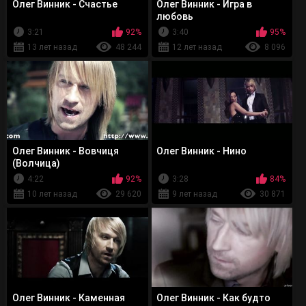
Олег Винник - Счастье
Олег Винник - Игра в
любовь
3:21
92%
3:40
95%
13 лет назад
48 244
12 лет назад
8 096
Олег Винник - Вовчиця
Олег Винник - Нино
(Волчица)
4:22
92%
3:28
84%
10 лет назад
29 620
9 лет назад
30 871
Олег Винник - Каменная
Олег Винник - Как будто