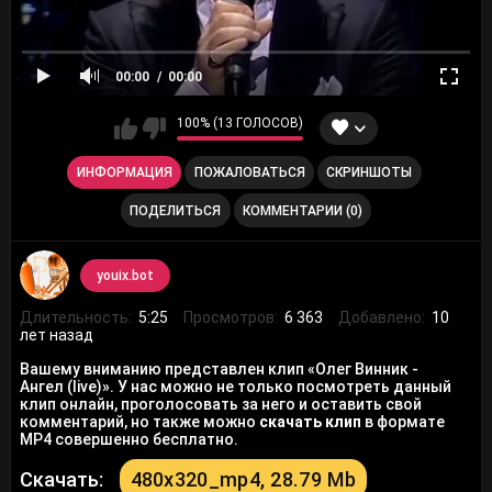
00:00
00:00
100% (13 ГОЛОСОВ)
ИНФОРМАЦИЯ
ПОЖАЛОВАТЬСЯ
СКРИНШОТЫ
ПОДЕЛИТЬСЯ
КОММЕНТАРИИ (0)
youix.bot
Длительность:
5:25
Просмотров:
6 363
Добавлено:
10
лет назад
Вашему вниманию представлен клип «Олег Винник -
Ангел (live)». У нас можно не только посмотреть данный
клип онлайн, проголосовать за него и оставить свой
комментарий, но также можно
скачать клип
в формате
MP4 совершенно бесплатно.
Скачать:
480x320_mp4, 28.79 Mb