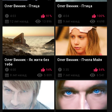
Олег Винник - Птица
Олег Винник - Птица
4:03
91%
4:04
100%
12 лет назад
13 896
9 лет назад
4 698
Олег Винник - Як жити без
Олег Винник - Пчела Майя
тебе
4:00
94%
3:35
84%
8 лет назад
5 809
7 лет назад
6 541