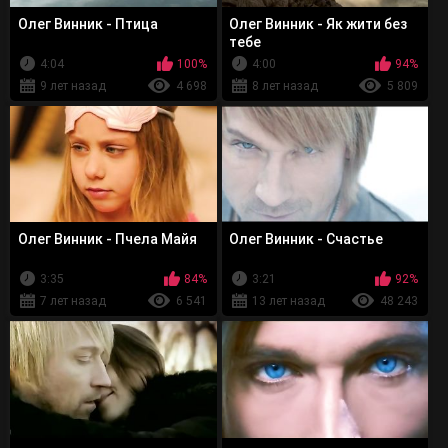
Олег Винник - Птица
Олег Винник - Як жити без
тебе
4:04
100%
4:00
94%
9 лет назад
4 698
8 лет назад
5 809
Олег Винник - Пчела Майя
Олег Винник - Счастье
3:35
84%
3:21
92%
7 лет назад
6 541
13 лет назад
48 243