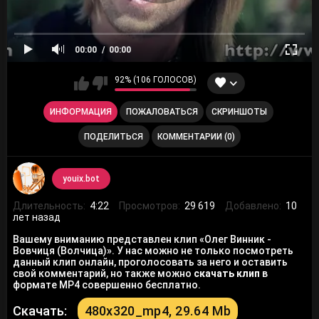
00:00
00:00
92% (106 ГОЛОСОВ)
ИНФОРМАЦИЯ
ПОЖАЛОВАТЬСЯ
СКРИНШОТЫ
ПОДЕЛИТЬСЯ
КОММЕНТАРИИ (0)
youix.bot
Длительность:
4:22
Просмотров:
29 619
Добавлено:
10
лет назад
Вашему вниманию представлен клип «Олег Винник -
Вовчиця (Волчица)». У нас можно не только посмотреть
данный клип онлайн, проголосовать за него и оставить
свой комментарий, но также можно
скачать клип
в
формате MP4 совершенно бесплатно.
Скачать:
480x320_mp4, 29.64 Mb