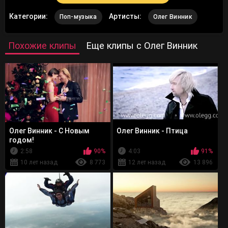
Категории:
Артисты:
Поп-музыка
Олег Винник
Похожие клипы
Еще клипы с Олег Винник
Олег Винник - С Новым
Олег Винник - Птица
годом!
2:58
90%
4:03
91%
10 лет назад
8 773
12 лет назад
13 896