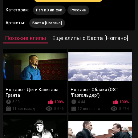
Категории:
Рэп и Хип-хоп
Русские
Артисты:
Баста [Ноггано]
Похожие клипы
Еще клипы с Баста [Ноггано]
Ноггано - Дети Капитана
Ноггано - Облака (OST
Гранта
"Газгольдер")
5:08
100%
4:44
100%
11 лет назад
5 646
12 лет назад
5 474