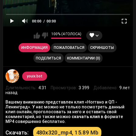
00:00
00:00
100% (4 ГОЛОСА)
ИНФОРМАЦИЯ
ПОЖАЛОВАТЬСЯ
СКРИНШОТЫ
ПОДЕЛИТЬСЯ
КОММЕНТАРИИ (0)
youix.bot
Длительность:
4:31
Просмотров:
3 399
Добавлено:
9 лет
назад
Вашему вниманию представлен клип «Ноггано и QП -
Ленинград». У нас можно не только посмотреть данный
клип онлайн, проголосовать за него и оставить свой
комментарий, но также можно
скачать клип
в формате
MP4 совершенно бесплатно.
Скачать:
480x320_mp4, 15.89 Mb