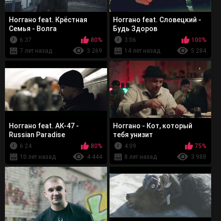
Ноггано feat. Крёстная
Ноггано feat. Словецкий -
Семья - Волга
Будь Здоров
6:37
80%
3:06
100%
7 лет назад
3 269
14 лет назад
5 284
Ноггано feat. АК-47 -
Ноггано - Кот, который
Russian Paradise
тебя унизит
6:24
80%
4:09
75%
10 лет назад
4 444
8 лет назад
3 988