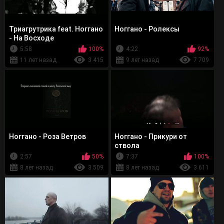
Триагрутрика feat. Ноггано
Ноггано - Ролексы
- На Восходе
5:58
100%
4:22
92%
11 лет назад
3 415
9 лет назад
7 709
Ноггано - Роза Ветров
Ноггано - Прикури от
ствола
2:57
50%
7:37
100%
8 лет назад
3 509
8 лет назад
3 611