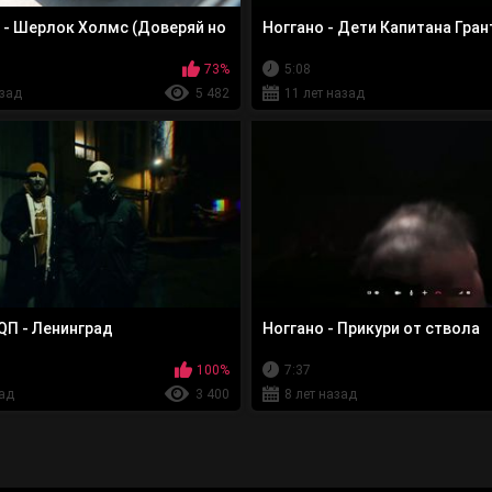
 - Шерлок Холмс (Доверяй но
Ноггано - Дети Капитана Гран
73%
5:08
азад
5 482
11 лет назад
QП - Ленинград
Ноггано - Прикури от ствола
100%
7:37
зад
3 400
8 лет назад