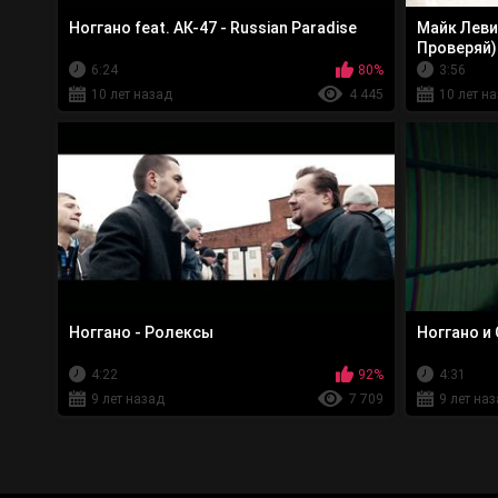
Ноггано feat. АК-47 - Russian Paradise
Майк Леви
Проверяй)
6:24
80%
3:56
10 лет назад
4 445
10 лет н
Ноггано - Ролексы
Ноггано и 
4:22
92%
4:31
9 лет назад
7 709
9 лет на