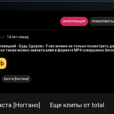
ИНФОРМАЦИЯ
ПОЖАЛОВАТЬ
но:
14 лет назад
ловецкий - Будь Здоров». У нас можно не только посмотреть да
, но также можно
скачать клип
в формате MP4 совершенно бесп
Mb
Баста [Ноггано]
ста [Ноггано]
Еще клипы от total