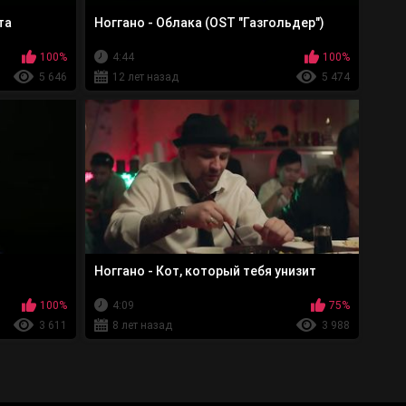
та
Ноггано - Облака (OST "Газгольдер")
100%
4:44
100%
5 646
12 лет назад
5 474
Ноггано - Кот, который тебя унизит
100%
4:09
75%
3 611
8 лет назад
3 988