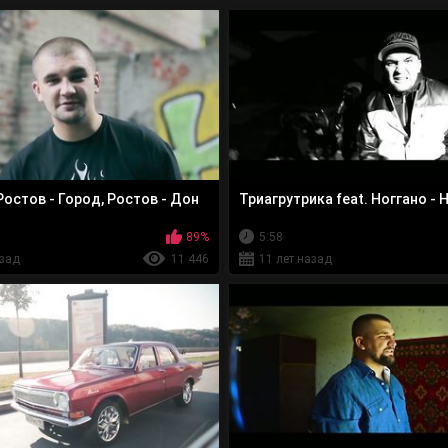
Ростов - Город, Ростов - Дон
Триагрутрика feat. Ноггано - 
89%
5:58
азад
11 446
11 лет назад