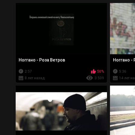
Ноггано - Роза Ветров
Ноггано - 
2:57
50%
5:36
8 лет назад
3 509
14 лет н