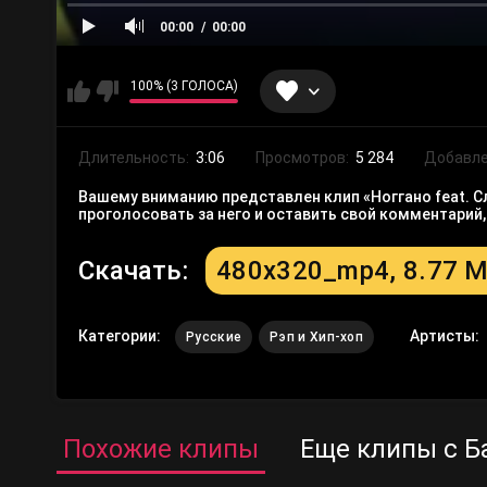
00:00
00:00
100% (3 ГОЛОСА)
Длительность:
3:06
Просмотров:
5 284
Добавле
Вашему вниманию представлен клип «Ноггано feat. С
проголосовать за него и оставить свой комментарий
Скачать:
480x320_mp4, 8.77 
Категории:
Артисты:
Русские
Рэп и Хип-хоп
Похожие клипы
Еще клипы с Ба