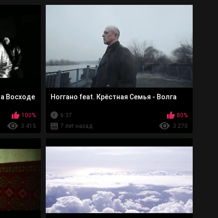
На Восходе
Ноггано feat. Крёстная Семья - Волга
100%
6:37
80%
3 415
7 лет назад
3 270