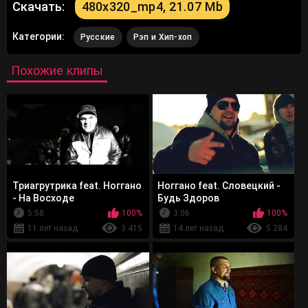
Скачать:
480x320_mp4, 21.07 Mb
Категории:
Русские
Рэп и Хип-хоп
Похожие клипы
Триагрутрика feat. Ноггано
Ноггано feat. Словецкий -
- На Восходе
Будь Здоров
5:58
100%
3:06
100%
11 лет назад
3 415
14 лет назад
5 284