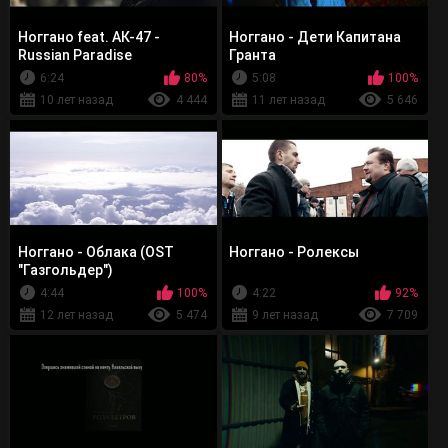
Ноггано feat. АК-47 -
Ноггано - Дети Капитана
Russian Paradise
Гранта
6:24
80%
5:08
100%
10 лет назад
4 444
11 лет назад
5 646
Ноггано - Облака (OST
Ноггано - Ролексы
"Газгольдер")
4:44
100%
4:22
92%
12 лет назад
5 474
9 лет назад
7 709