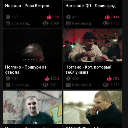
Ноггано - Роза Ветров
Ноггано и QП - Ленинград
2:57
50%
4:31
100%
8 лет назад
3 509
9 лет назад
3 400
Ноггано - Прикури от
Ноггано - Кот, который
ствола
тебя унизит
7:37
100%
4:09
75%
8 лет назад
3 611
8 лет назад
3 988