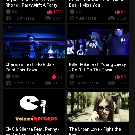
Rhone - Party Ain't A Party
Bus - I Miss You
5:01
100%
3:31
0%
11 лет назад
5 394
9 лет назад
2 358
Charmani feat. Flo Rida -
Killer Mike feat. Young Jeezy
Paint This Town
- Go Out On The Town
3:33
0%
5:07
0%
13 лет назад
3 619
14 лет назад
3 179
CMC & Silenta Feat. Penny -
The Urban Love - Fight the
Funky Town (Je Boogie
King