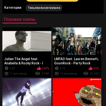
Категории:
Танцевальная музыка
Похожие клипы
Julian The Angel feat.
LMFAO feat. Lauren Bennett,
Anabella & Rocky Rock - I
GoonRock - Party Rock
Like Your Boom
Anthem
3:05
100%
6:15
93%
11 лет назад
2 540
14 лет назад
26 022