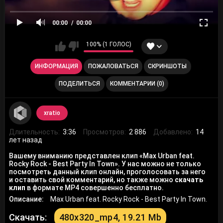
00:00
00:00
100% (1 ГОЛОС)
ИНФОРМАЦИЯ
ПОЖАЛОВАТЬСЯ
СКРИНШОТЫ
ПОДЕЛИТЬСЯ
КОММЕНТАРИИ (0)
xratio
Длительность:
3:36
Просмотров:
2 886
Добавлено:
14
лет назад
Вашему вниманию представлен клип «Max Urban feat.
Rocky Rock - Best Party In Town». У нас можно не только
посмотреть данный клип онлайн, проголосовать за него
и оставить свой комментарий, но также можно
скачать
клип
в формате MP4 совершенно бесплатно.
Описание:
Max Urban feat. Rocky Rock - Best Party In Town.
Скачать:
480x320_mp4, 19.21 Mb