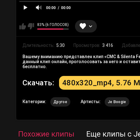
00:00
00:00
83% (6 ГОЛОСОВ)
Длительность:
5:30
Просмотров:
3 416
Добавле
Вашему вниманию представлен клип «CMC & Silenta Fea
данный клип онлайн, проголосовать за него и остав
бесплатно.
Скачать:
480x320_mp4, 5.76 
Категории:
Артисты:
Другое
Je Boogie
Похожие клипы
Еще клипы с Je