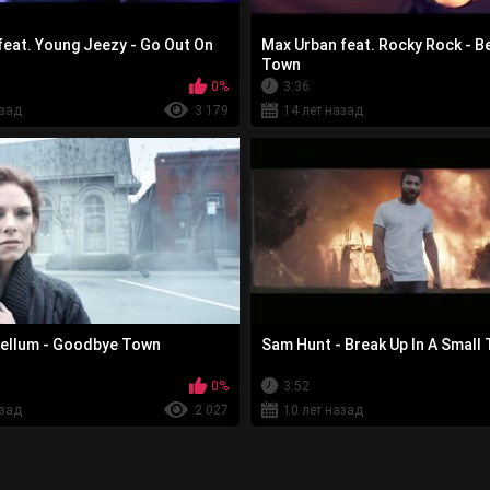
 feat. Young Jeezy - Go Out On
Max Urban feat. Rocky Rock - Be
Town
0%
3:36
азад
3 179
14 лет назад
ellum - Goodbye Town
Sam Hunt - Break Up In A Small
0%
3:52
азад
2 027
10 лет назад