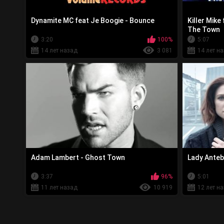
Dynamite MC feat Je Boogie - Bounce
Killer Mike
The Town
3:20
100%
5:07
14 лет назад
3 081
14 лет н
Adam Lambert - Ghost Town
Lady Anteb
3:37
96%
5:01
11 лет назад
10 919
12 лет н