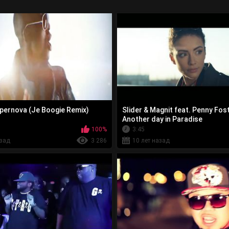
upernova (Je Boogie Remix)
Slider & Magnit feat. Penny Fost
Another day in Paradise
100%
3:45
азад
3 286
10 лет назад