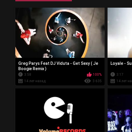
Greg Parys Feat DJ Viduta - Get Sexy ( Je
Loyale - S
Boogie Remix )
3:58
100%
3:17
14 лет назад
3 635
14 лет н