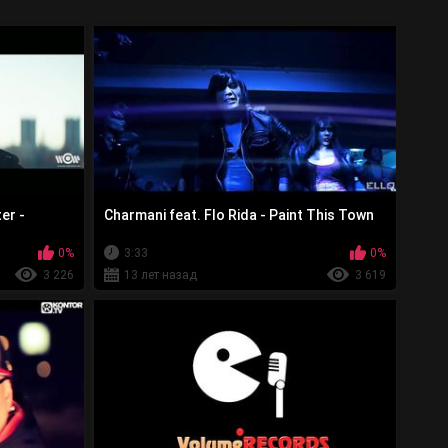
er -
Charmani feat. Flo Rida - Paint This Town
0%
3:33
0%
3 226
13 лет назад
3 619