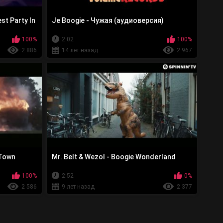
st Party In
Je Boogie - Чужая (аудиоверсия)
100%
2:02
100%
2 886
14 лет назад
2 967
 Town
Mr. Belt & Wezol - Boogie Wonderland
100%
2:52
0%
2 586
9 лет назад
2 377