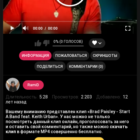
00:00
00:00
0% (0 ГОЛОСОВ)
ИНФОРМАЦИЯ
ПОЖАЛОВАТЬСЯ
СКРИНШОТЫ
ПОДЕЛИТЬСЯ
КОММЕНТАРИИ (0)
RamiD
Длительность:
5:28
Просмотров:
2 203
Добавлено:
12
лет назад
Вашему вниманию представлен клип «Brad Paisley - Start
A Band feat. Keith Urban». У нас можно не только
посмотреть данный клип онлайн, проголосовать за него
и оставить свой комментарий, но также можно
скачать
клип
в формате MP4 совершенно бесплатно.