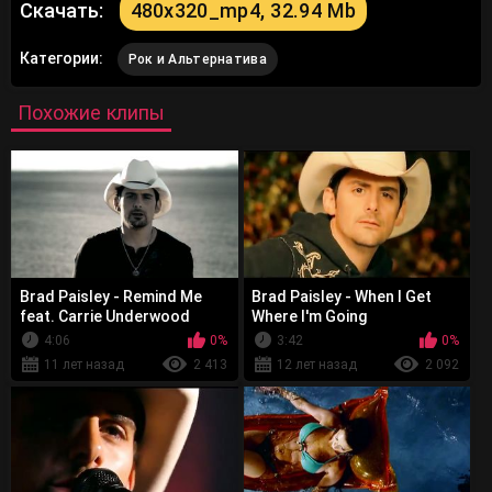
Скачать:
480x320_mp4, 32.94 Mb
Категории:
Рок и Альтернатива
Похожие клипы
Brad Paisley - Remind Me
Brad Paisley - When I Get
feat. Carrie Underwood
Where I'm Going
4:06
0%
3:42
0%
11 лет назад
2 413
12 лет назад
2 092