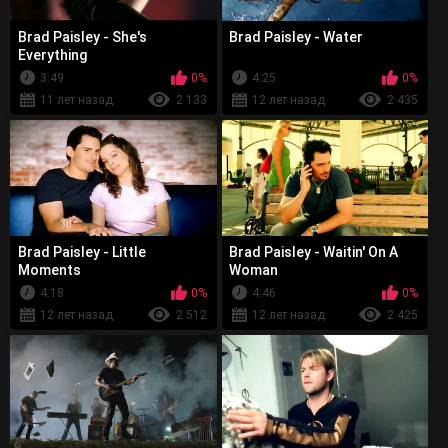
Brad Paisley - She's
Brad Paisley - Water
Everything
3:49
0%
4:25
0%
11 лет назад
2 133
12 лет назад
2 435
Brad Paisley - Little
Brad Paisley - Waitin' On A
Moments
Woman
4:18
0%
4:46
0%
12 лет назад
2 512
12 лет назад
2 425