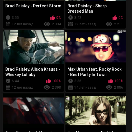
Brad Paisley - Perfect Storm
Brad Paisley - Sharp
Dressed Man
3:55
0%
3:42
0%
12 лет назад
2 334
12 лет назад
2 211
Brad Paisley, Alison Krauss -
Max Urban feat. Rocky Rock
Whiskey Lullaby
- Best Party In Town
6:44
100%
3:36
100%
12 лет назад
2 398
14 лет назад
2 886