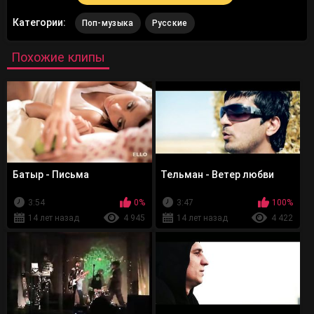
Категории:
Поп-музыка
Русские
Похожие клипы
Батыр - Письма
Тельман - Ветер любви
3:54
0%
3:47
100%
14 лет назад
4 945
14 лет назад
4 422