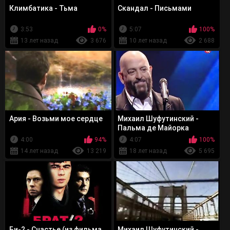
Климбатика - Тьма
Скандал - Письмами
3:53
0%
5:07
100%
13 лет назад
3 676
10 лет назад
2 688
Ария - Возьми мое сердце
Михаил Шуфутинский -
Пальма де Майорка
4:00
94%
4:07
100%
14 лет назад
13 219
18 лет назад
5 695
Би-2 - Счастье (из фильма
Михаил Шуфутинский -