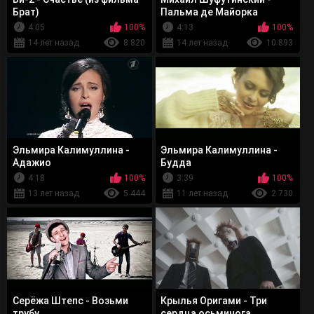
Брат)
Пальма де Майорка
4:05
100%
4:13
100%
14 лет назад
8 820
14 лет назад
10 893
Эльмира Калимуллина -
Эльмира Калимуллина -
Адажио
Будда
4:18
100%
3:39
100%
13 лет назад
5 444
11 лет назад
2 730
Серёжа Штепс - Возьми
Крылья Оригами - Три
трубу
сердца осьминога