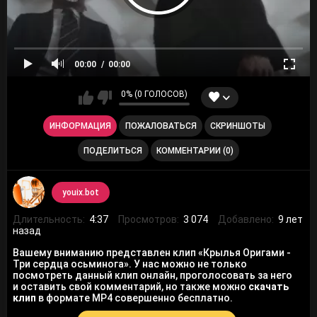
00:00
00:00
0% (0 ГОЛОСОВ)
ИНФОРМАЦИЯ
ПОЖАЛОВАТЬСЯ
СКРИНШОТЫ
ПОДЕЛИТЬСЯ
КОММЕНТАРИИ (0)
youix.bot
Длительность:
4:37
Просмотров:
3 074
Добавлено:
9 лет
назад
Вашему вниманию представлен клип «Крылья Оригами -
Три сердца осьминога». У нас можно не только
посмотреть данный клип онлайн, проголосовать за него
и оставить свой комментарий, но также можно
скачать
клип
в формате MP4 совершенно бесплатно.