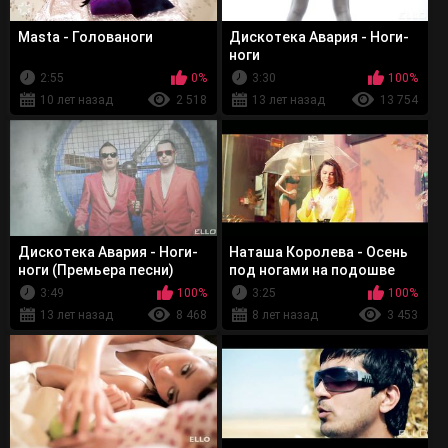
Masta - Голованоги
Дискотека Авария - Ноги-
ноги
2:55
0%
3:30
100%
10 лет назад
2 518
13 лет назад
13 754
Дискотека Авария - Ноги-
Наташа Королева - Осень
ноги (Премьера песни)
под ногами на подошве
3:49
100%
3:25
100%
13 лет назад
8 468
8 лет назад
3 453