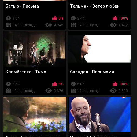
Батыр - Письма
Тельман - Ветер любви
3:54
0%
3:47
100%
14 лет назад
4 945
14 лет назад
4 422
Климбатика - Тьма
Скандал - Письмами
3:53
0%
5:07
100%
13 лет назад
3 676
10 лет назад
2 688