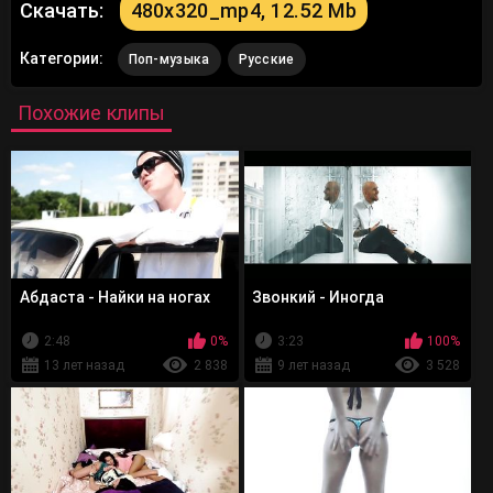
Скачать:
480x320_mp4, 12.52 Mb
Категории:
Поп-музыка
Русские
Похожие клипы
Абдаста - Найки на ногах
Звонкий - Иногда
2:48
0%
3:23
100%
13 лет назад
2 838
9 лет назад
3 528