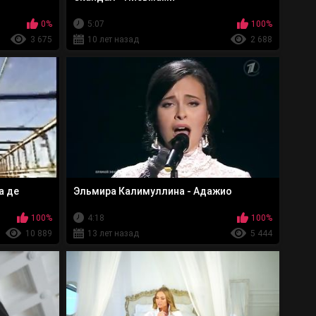
0%
5:07
100%
3 675
10 лет назад
2 688
а де
Эльмира Калимуллина - Адажио
100%
4:18
100%
10 889
13 лет назад
5 444