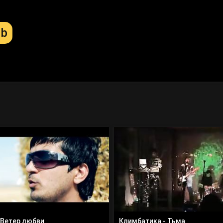
Mb
 Ветер любви
Климбатика - Тьма