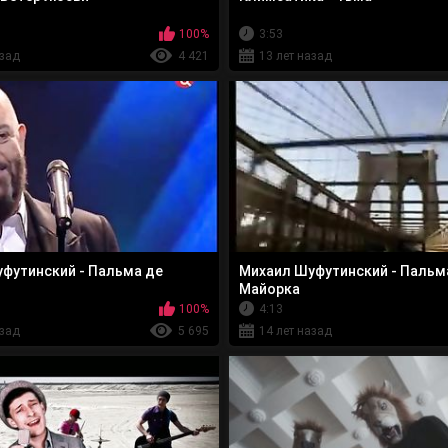
100%
3:53
азад
4 421
13 лет назад
футинский - Пальма де
Михаил Шуфутинский - Пальм
Майорка
100%
4:13
азад
5 695
14 лет назад