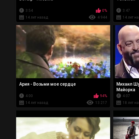
3:54
0%
3:47
14 лет назад
4 944
14 лет н
Ария - Возьми мое сердце
Михаил Шу
Майорка
4:00
94%
4:07
14 лет назад
13 217
18 лет н