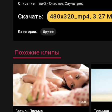
Описание:
Би-2 - Счастье. Саундтрек.
Скачать:
480x320_mp4, 3.27 
Категории:
Другое
Похожие клипы
Батыр - Письма
Тельман -