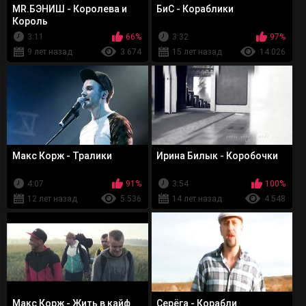
MR.БЭНИШ - Королева и
БиС - Кораблики
Король
3:11
66%
3:32
97%
9 лет назад
3 674
15 лет назад
14 026
Макс Корж - Тралики
Ирина Билык - Коробочки
4:07
91%
3:54
100%
12 лет назад
5 536
14 лет назад
4 548
Макс Корж - Жить в кайф
Серёга - Корабли