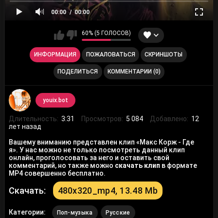
00:00
00:00
60% (5 ГОЛОСОВ)
ИНФОРМАЦИЯ
ПОЖАЛОВАТЬСЯ
СКРИНШОТЫ
ПОДЕЛИТЬСЯ
КОММЕНТАРИИ (0)
youix.bot
Длительность:
3:31
Просмотров:
5 084
Добавлено:
12
лет назад
Вашему вниманию представлен клип «Макс Корж - Где
я». У нас можно не только посмотреть данный клип
онлайн, проголосовать за него и оставить свой
комментарий, но также можно
скачать клип
в формате
MP4 совершенно бесплатно.
Скачать:
480x320_mp4, 13.48 Mb
Категории:
Поп-музыка
Русские