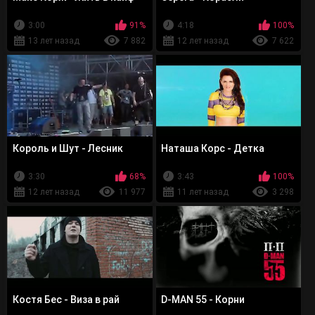
3:00
91%
4:18
100%
13 лет назад
7 882
12 лет назад
7 622
Король и Шут - Лесник
Наташа Корс - Детка
3:30
68%
3:43
100%
12 лет назад
11 977
11 лет назад
3 298
Костя Бес - Виза в рай
D-MAN 55 - Корни