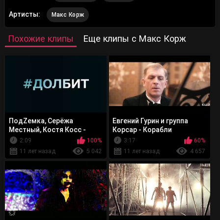
Артисты:
Макс Корж
Похожие клипы
Еще клипы с Макс Корж
ПодZемка, Серёжа
Евгений Гурин и группа
Местный, Костя Косс -
Корсар - Корабли
#ДОЛБИТ
2:09
100%
3:17
60%
11 лет назад
5 042
11 лет назад
4 657