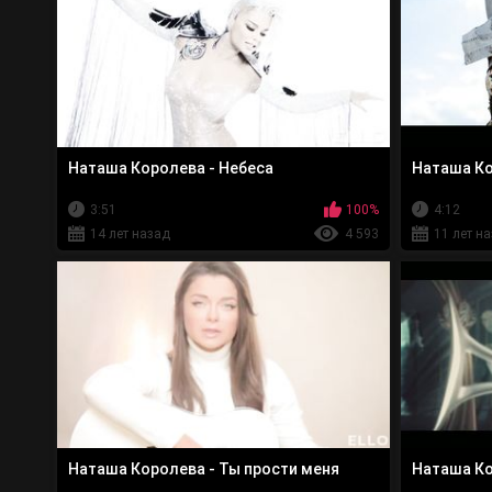
Наташа Королева - Небеса
Наташа Ко
3:51
100%
4:12
14 лет назад
4 593
11 лет н
Наташа Королева - Ты прости меня
Наташа Ко