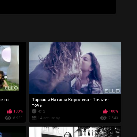
де ты
Тарзан и Наташа Королева - Точь-в-
точь
100%
4:12
100%
6 939
14 лет назад
7 543