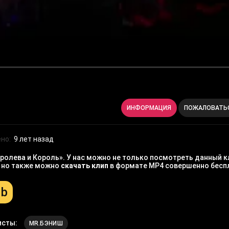
ИНФОРМАЦИЯ
ПОЖАЛОВАТЬ
но:
9 лет назад
олева и Король». У нас можно не только посмотреть данный к
, но также можно
скачать клип
в формате MP4 совершенно бесп
Mb
исты:
MR.БЭНИШ