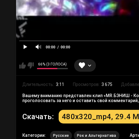
00:00
00:00
66% (3 ГОЛОСА)
Длительность:
3:11
Просмотров:
3 675
Добавле
Вашему вниманию представлен клип «MR.БЭНИШ - Кор
проголосовать за него и оставить свой комментарий
Скачать:
480x320_mp4, 29.4 
Категории:
Арт
Русские
Рок и Альтернатива