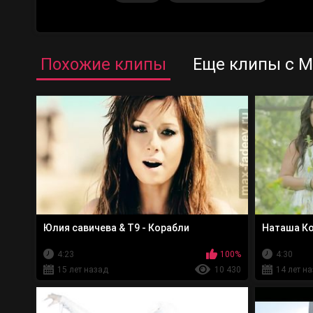
Похожие клипы
Еще клипы с 
Юлия савичева & T9 - Корабли
Наташа Ко
4:23
100%
4:30
15 лет назад
10 430
14 лет н