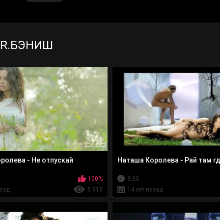
MR.БЭНИШ
ролева - Не отпускай
Наташа Королева - Рай там г
100%
3:33
азад
5 915
14 лет назад