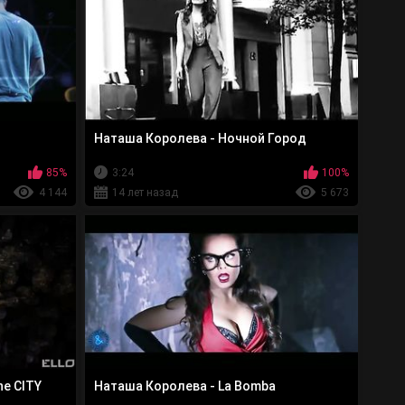
Наташа Королева - Ночной Город
85%
3:24
100%
4 144
14 лет назад
5 673
he СITY
Наташа Королева - La Bomba