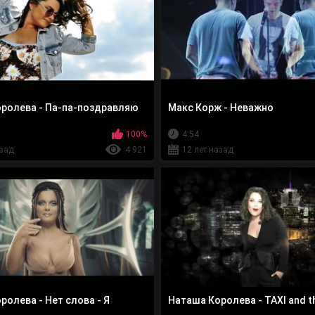
ролева - Па-па-поздравляю
Макс Корж - Неважно
100%
4:54
азад
4 921
12 лет назад
ролева - Нет слова - Я
Наташа Королева - TAXI and t