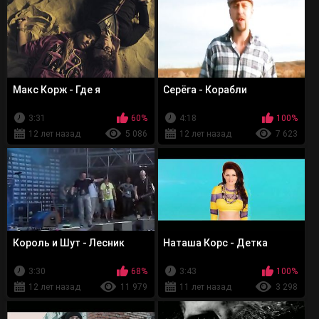
Макс Корж - Где я
Серёга - Корабли
3:31
60%
4:18
100%
12 лет назад
5 086
12 лет назад
7 623
Король и Шут - Лесник
Наташа Корс - Детка
3:30
68%
3:43
100%
12 лет назад
11 979
11 лет назад
3 298