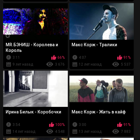
MR.БЭНИШ - Королева и
Макс Корж - Тралики
Король
3:11
66%
4:07
91%
9 лет назад
3 676
12 лет назад
5 537
Ирина Билык - Коробочки
Макс Корж - Жить в кайф
3:54
100%
3:00
91%
14 лет назад
4 548
13 лет назад
7 883