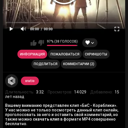
00:00
00:00
97% (38 ГОЛОСОВ)
ИНФОРМАЦИЯ
ПОЖАЛОВАТЬСЯ
СКРИНШОТЫ
ПОДЕЛИТЬСЯ
КОММЕНТАРИИ (2)
xratio
Длительность:
3:32
Просмотров:
14 029
Добавлено:
15
лет назад
Вашему вниманию представлен клип «БиС - Кораблики».
У нас можно не только посмотреть данный клип онлайн,
проголосовать за него и оставить свой комментарий, но
также можно
скачать клип
в формате MP4 совершенно
бесплатно.