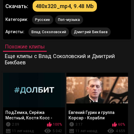
Скачать:
480x320_mp4, 9.48 Mb
Категории:
Русские
Поп-музыка
Артисты:
Влад Соколовский
Дмитрий Бикбаев
Похожие клипы
Еще клипы с Влад Соколовский и Дмитрий
Бикбаев
ПодZемка, Серёжа
Евгений Гурин и группа
Местный, Костя Косс -
Корсар - Корабли
#ДОЛБИТ
2:09
100%
3:17
60%
11 лет назад
5 042
11 лет назад
4 659