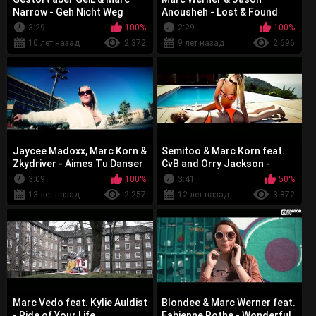
Narrow - Geh Nicht Weg
Anousheh - Lost & Found
3:29
100%
2:29
100%
10 лет назад
2 372
9 лет назад
2 696
Jaycee Madoxx, Marc Korn &
Semitoo & Marc Korn feat.
Zkydriver - Aimes Tu Danser
CvB and Orry Jackson -
Holiday
3:09
100%
3:41
50%
13 лет назад
2 257
12 лет назад
3 872
Marc Vedo feat. Kylie Auldist
Blondee & Marc Werner feat.
- Ride of Your Life
Fabienne Rothe - Wonderful