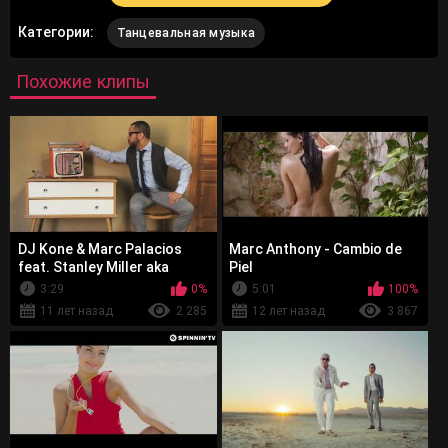
Категории:
Танцевальная музыка
Похожие клипы
DJ Kone & Marc Palacios
Marc Anthony - Cambio de
feat. Stanley Miller aka
Piel
Chipper - Place 2 Play
3:29
0%
5:01
100%
11 лет назад
2 285
12 лет назад
3 867