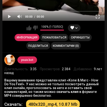
00:00
00:00
100% (1 ГОЛОС)
ИНФОРМАЦИЯ
ПОЖАЛОВАТЬСЯ
СКРИНШОТЫ
ПОДЕЛИТЬСЯ
КОММЕНТАРИИ (0)
youix.bot
Длительность:
3:35
Просмотров:
2 384
Добавлено:
9 лет
назад
Вашему вниманию представлен клип «Kone & Marc - How
Do You Feel». У нас можно не только посмотреть данный
клип онлайн, проголосовать за него и оставить свой
комментарий, но также можно
скачать клип
в формате
MP4 совершенно бесплатно.
Скачать:
480x320_mp4, 10.87 Mb