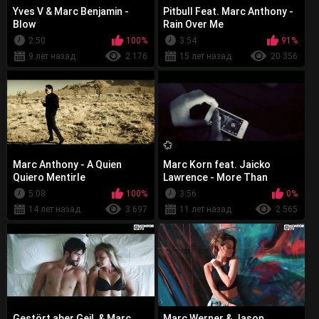
Yves V & Marc Benjamin -
Pitbull Feat. Marc Anthony -
Blow
Rain Over Me
2:50
100%
3:54
91%
9 лет назад
2 176
15 лет назад
20 356
Marc Anthony - A Quien
Marc Korn feat. Jaicko
Quiero Mentirle
Lawrence - More Than
Enough
5:08
100%
3:56
0%
14 лет назад
3 697
11 лет назад
2 565
Gestört aber GeiL & Marc
Marc Werner & Jason