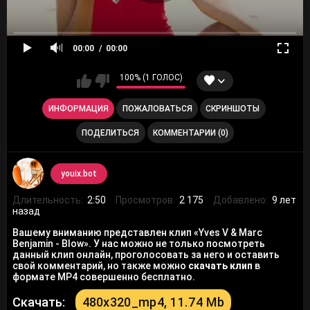
00:00
00:00
100% (1 ГОЛОС)
ИНФОРМАЦИЯ
ПОЖАЛОВАТЬСЯ
СКРИНШОТЫ
ПОДЕЛИТЬСЯ
КОММЕНТАРИИ (0)
youix.bot
Длительность:
2:50
Просмотров:
2 175
Добавлено:
9 лет
назад
Вашему вниманию представлен клип «Yves V & Marc
Benjamin - Blow». У нас можно не только посмотреть
данный клип онлайн, проголосовать за него и оставить
свой комментарий, но также можно
скачать клип
в
формате MP4 совершенно бесплатно.
Скачать:
480x320_mp4, 11.74 Mb