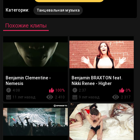
Категории:
Танцевальная музыка
Похожие клипы
Benjamin Clementine -
Benjamin BRAXTON feat.
Nemesis
Nikki Renee - Higher
4:08
100%
2:37
0%
11 лет назад
2 410
9 лет назад
2 317