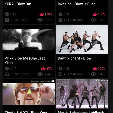
KURA - Blow Out
Invasion - Blow Is Blind
1:19
100%
6:31
100%
11 лет назад
2 354
14 лет назад
3 270
Pink - Blow Me (One Last
Dawn Richard - Blow
Kiss)
3:47
85%
4:45
100%
13 лет назад
4 416
11 лет назад
3 420
Tiesto & MOTi - Blow Your
Martin Solveig and Laidback