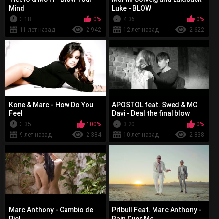
Mind
Luke - BLOW
3:18
0%
4:36
0%
11 лет назад
2 942
12 лет назад
2 622
Kone & Marc - How Do You
APOSTOL feat. Swed & MC
Feel
Davi - Deal the final blow
3:35
100%
3:20
0%
9 лет назад
2 384
10 лет назад
2 838
Marc Anthony - Cambio de
Pitbull Feat. Marc Anthony -
Piel
Rain Over Me