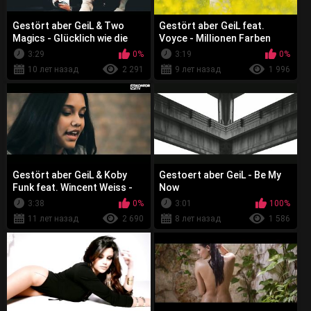
Gestört aber GeiL & Two
Gestört aber GeiL feat.
Magics - Glücklich wie die
Voyce - Millionen Farben
Kinder
3:29
0%
3:19
0%
10 лет назад
2 291
9 лет назад
1 996
Gestört aber GeiL & Koby
Gestoert aber GeiL - Be My
Funk feat. Wincent Weiss -
Now
Unter Meiner Haut
3:38
0%
3:01
100%
11 лет назад
2 690
8 лет назад
1 586