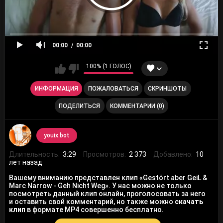
00:00
00:00
100% (1 ГОЛОС)
ИНФОРМАЦИЯ
ПОЖАЛОВАТЬСЯ
СКРИНШОТЫ
ПОДЕЛИТЬСЯ
КОММЕНТАРИИ (0)
youix.bot
Длительность:
3:29
Просмотров:
2 373
Добавлено:
10
лет назад
Вашему вниманию представлен клип «Gestört aber GeiL &
Marc Narrow - Geh Nicht Weg». У нас можно не только
посмотреть данный клип онлайн, проголосовать за него
и оставить свой комментарий, но также можно
скачать
клип
в формате MP4 совершенно бесплатно.