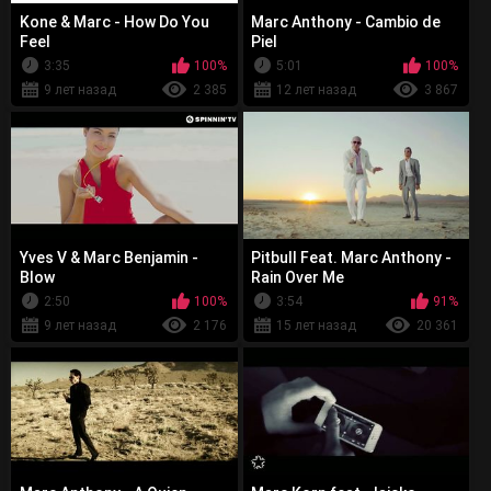
Kone & Marc - How Do You
Marc Anthony - Cambio de
Feel
Piel
3:35
100%
5:01
100%
9 лет назад
2 385
12 лет назад
3 867
Yves V & Marc Benjamin -
Pitbull Feat. Marc Anthony -
Blow
Rain Over Me
2:50
100%
3:54
91%
9 лет назад
2 176
15 лет назад
20 361