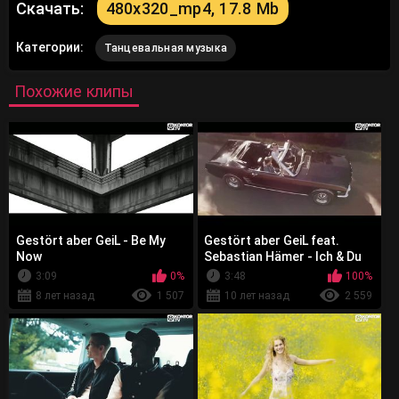
Скачать:
480x320_mp4, 17.8 Mb
Категории:
Танцевальная музыка
Похожие клипы
Gestört aber GeiL - Be My
Gestört aber GeiL feat.
Now
Sebastian Hämer - Ich & Du
3:09
0%
3:48
100%
8 лет назад
1 507
10 лет назад
2 559