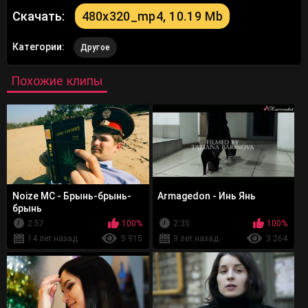
Скачать:
480x320_mp4, 10.19 Mb
Категории:
Другое
Похожие клипы
Noize MC - Брынь-брынь-
Armagedon - Инь Янь
брынь
2:57
100%
2:35
100%
14 лет назад
5 915
9 лет назад
3 264