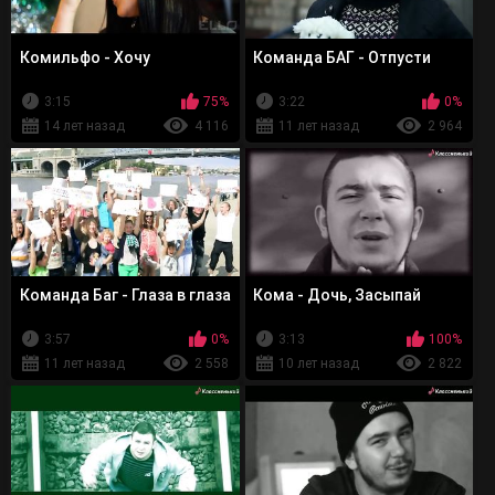
Комильфо - Хочу
Команда БАГ - Отпусти
3:15
75%
3:22
0%
14 лет назад
4 116
11 лет назад
2 964
Команда Баг - Глаза в глаза
Кома - Дочь, Засыпай
3:57
0%
3:13
100%
11 лет назад
2 558
10 лет назад
2 822