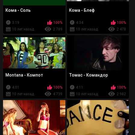
Кома - Соль
Кома - Блеф
3:19
100%
4:34
100%
10 лет назад
2 789
10 лет назад
2 478
Montana - Компот
Томас - Командор
4:01
100%
4:11
100%
10 лет назад
4 739
10 лет назад
2 982