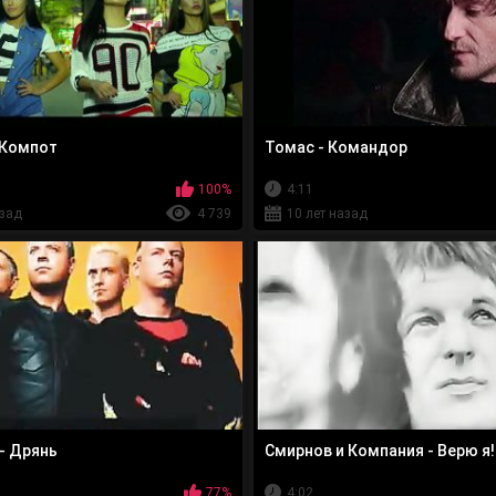
 Компот
Томас - Командор
100%
4:11
азад
4 739
10 лет назад
- Дрянь
Смирнов и Компания - Верю я!
77%
4:02