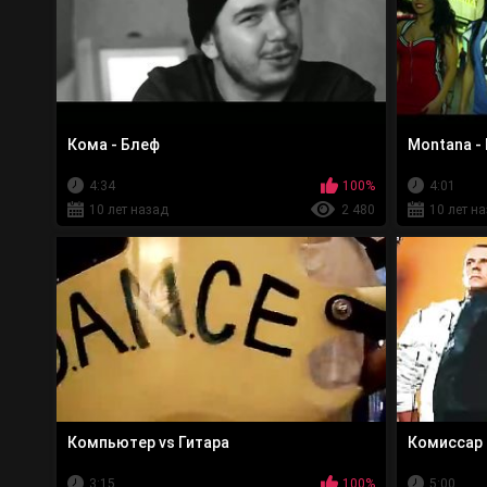
Кома - Блеф
Montana -
4:34
100%
4:01
10 лет назад
2 480
10 лет н
Компьютер vs Гитара
Комиссар 
3:15
100%
5:00