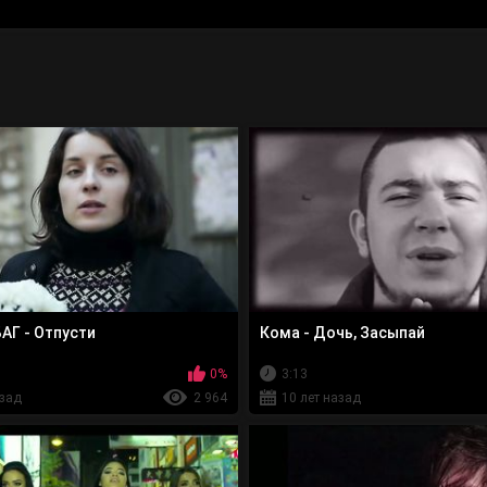
АГ - Отпусти
Кома - Дочь, Засыпай
0%
3:13
азад
2 964
10 лет назад