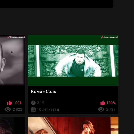
Кома - Соль
100%
3:19
100%
2 822
10 лет назад
2 789