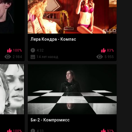
Лера Кондра - Компас
100%
4:32
83%
2 984
14 лет назад
5 955
Би-2 - Компромисс
100%
4:33
92%