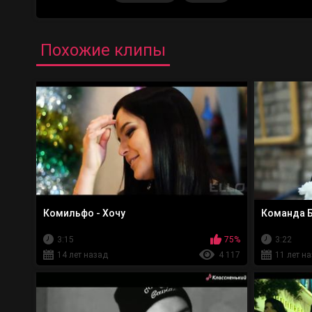
Похожие клипы
Комильфо - Хочу
Команда Б
3:15
75%
3:22
14 лет назад
4 117
11 лет н