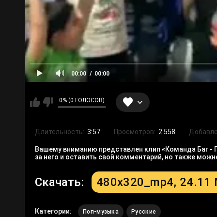
00:00
00:00
0% (0 ГОЛОСОВ)
Длительность:
3:57
Просмотров:
2 558
Добавле
Вашему вниманию представлен клип «Команда Баг - Г
за него и оставить свой комментарий, но также мож
Скачать:
480x320_mp4, 24.11
Категории:
Поп-музыка
Русские