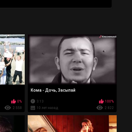
Кома - Дочь, Засыпай
0%
3:13
100%
2 558
10 лет назад
2 822