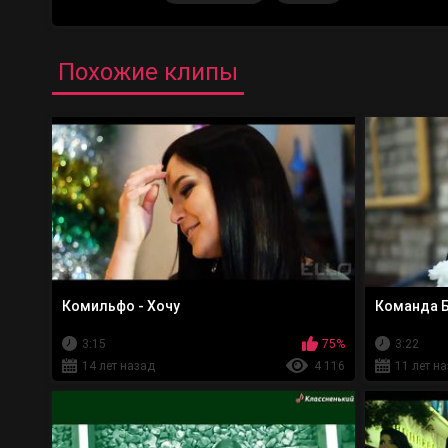
Похожие клипы
Комильфо - Хочу
Команда Б
3:15
75%
3:22
14 лет назад
4 116
11 лет н