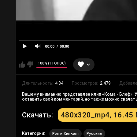
00:00
00:00
100% (1 ГОЛОС)
Длительность:
4:34
Просмотров:
2 479
Добавле
Вашему вниманию представлен клип «Кома - Блеф». У
оставить свой комментарий, но также можно
скачат
Скачать:
480x320_mp4, 16.45
Категории:
Рэп и Хип-хоп
Русские