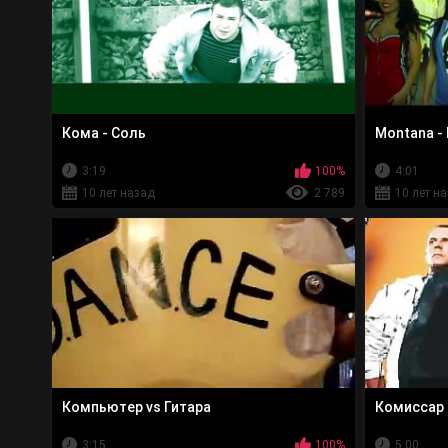
Кома - Соль
Montana -
3:19
100%
4:01
10 лет назад
2 789
10 лет н
Компьютер vs Гитара
Комиссар 
3:15
100%
5:00