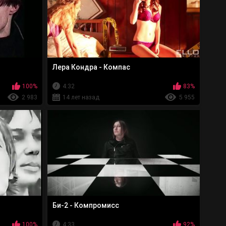
Лера Кондра - Компас
100%
4:32
83%
2 983
14 лет назад
5 955
Би-2 - Компромисс
100%
4:33
92%