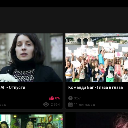
АГ - Отпусти
Команда Баг - Глаза в глаза
0%
3:57
азад
2 964
11 лет назад