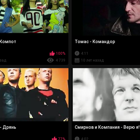
 Компот
Томас - Командор
100%
4:11
азад
4 739
10 лет назад
- Дрянь
Смирнов и Компания - Верю я!
77%
4:02