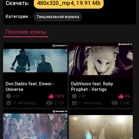
Скачать:
480x320_mp4, 19.91 Mb
Категории:
Танцевальная музыка
Похожие клипы
Don Diablo feat. Emeni -
DubVision feat. Ruby
Universe
Prophet - Vertigo
4:02
100%
2:48
0%
11 лет назад
2 729
11 лет назад
2 645