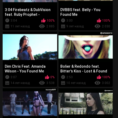
3:04 Firebeatz & DubVision
DVBBS feat. Belly - You
feat. Ruby Prophet -
Found Me
Invincible
3:04
100%
3:00
100%
11 лет назад
2 885
9 лет назад
2 030
Dim Chris Feat. Amanda
Bolier & Redondo feat.
Wilson - You Found Me
Bitter's Kiss - Lost & Found
3:07
0%
2:53
100%
14 лет назад
3 538
10 лет назад
3 002