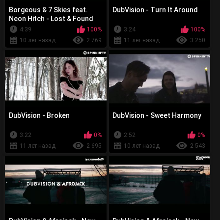
Borgeous & 7 Skies feat.
DubVision - Turn It Around
Neon Hitch - Lost & Found
4:39
100%
3:24
100%
10 лет назад
2 769
11 лет назад
3 250
DubVision - Broken
DubVision - Sweet Harmony
3:22
0%
2:52
0%
11 лет назад
2 695
10 лет назад
2 543