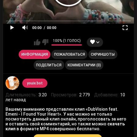
00:00
00:00
100% (1 ГОЛОС)
ИНФОРМАЦИЯ
ПОЖАЛОВАТЬСЯ
СКРИНШОТЫ
ПОДЕЛИТЬСЯ
КОММЕНТАРИИ (0)
youix.bot
Длительность:
3:20
Просмотров:
2 779
Добавлено:
10
лет назад
Вашему вниманию представлен клип «DubVision feat.
Emeni - I Found Your Heart». У нас можно не только
посмотреть данный клип онлайн, проголосовать за него
и оставить свой комментарий, но также можно
скачать
клип
в формате MP4 совершенно бесплатно.