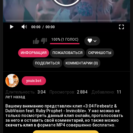
00:00
00:00
100% (1 ГОЛОС)
ИНФОРМАЦИЯ
ПОЖАЛОВАТЬСЯ
СКРИНШОТЫ
ПОДЕЛИТЬСЯ
КОММЕНТАРИИ (0)
youix.bot
Длительность:
3:04
Просмотров:
2 884
Добавлено:
11
лет назад
Вашему вниманию представлен клип «3:04 Firebeatz &
DubVision feat. Ruby Prophet - Invincible». У нас можно не
только посмотреть данный клип онлайн, проголосовать
за него и оставить свой комментарий, но также можно
скачать клип
в формате MP4 совершенно бесплатно.