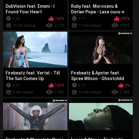
DubVision feat. Emeni - I
Ruby feat. Morosanu &
Found Your Heart
Dorian Popa - Lasa cucu-n
pace
3:20
100%
3:11
100%
10 лет назад
2 779
11 лет назад
3 892
Firebeatz feat. Vertel - Till
Firebeatz & Apster feat.
The Sun Comes Up
Spree Wilson - Ghostchild
3:25
100%
3:12
0%
8 лет назад
2 437
10 лет назад
2 468