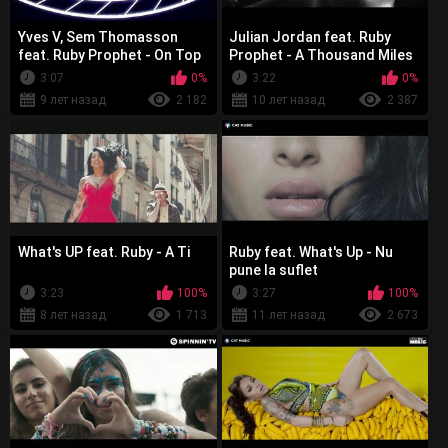
Yves V, Sem Thomasson
Julian Jordan feat. Ruby
feat. Ruby Prophet - On Top
Prophet - A Thousand Miles
Of The World
3:07
0%
3:22
0%
9 лет назад
2 182
10 лет назад
2 387
What's UP feat. Ruby - A Ti
Ruby feat. What's Up - Nu
pune la suflet
3:23
100%
3:27
100%
8 лет назад
1 713
11 лет назад
2 673