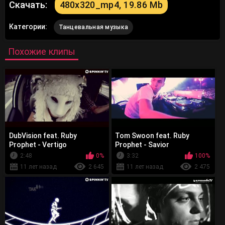
Скачать:
480x320_mp4, 19.86 Mb
Категории:
Танцевальная музыка
Похожие клипы
DubVision feat. Ruby
Tom Swoon feat. Ruby
Prophet - Vertigo
Prophet - Savior
2:48
0%
3:32
100%
11 лет назад
2 645
11 лет назад
2 475