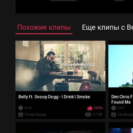
Похожие клипы
Еще клипы с Be
Belly ft. Snoop Dogg - I Drink I Smoke
Dim Chris 
Found Me
4:18
100%
3:07
14 лет назад
3 749
14 лет н