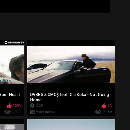
 Your Heart
DVBBS & CMC$ feat. Gia Koka - Not Going
Home
100%
3:20
0%
2 779
9 лет назад
2 159