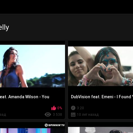
lly
Feat. Amanda Wilson - You
DubVision feat. Emeni - I Found
0%
3:20
азад
3 538
10 лет назад