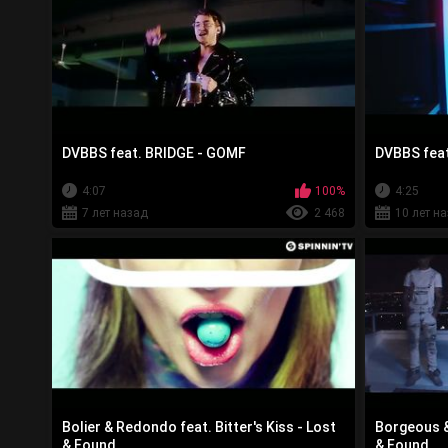
DVBBS feat. BRIDGE - GOMF
DVBBS feat
4:07
100%
4:25
7 лет назад
2 468
10 лет н
Bolier & Redondo feat. Bitter's Kiss - Lost
Borgeous & 
& Found
& Found