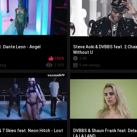
. Dante Leon - Angel
Steve Aoki & DVBBS feat. 2 Chai
Without U
100%
3:48
азад
2 925
9 лет назад
7 Skies feat. Neon Hitch - Lost
DVBBS & Shaun Frank feat. Dela
LA LA LAND