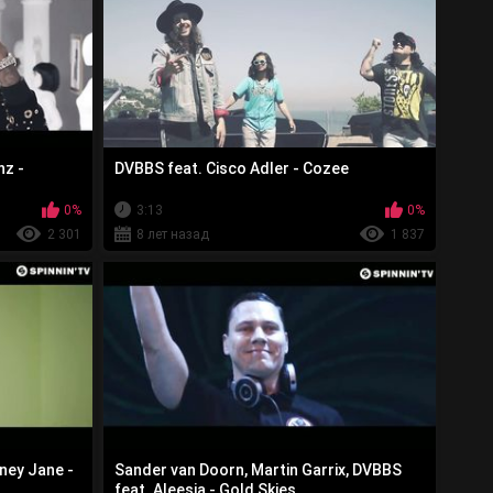
nz -
DVBBS feat. Cisco Adler - Cozee
0%
3:13
0%
2 301
8 лет назад
1 837
ney Jane -
Sander van Doorn, Martin Garrix, DVBBS
feat. Aleesia - Gold Skies