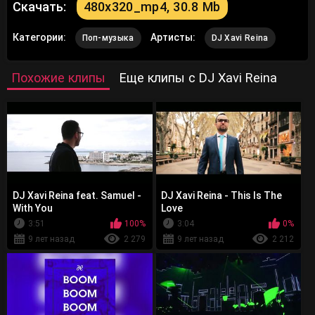
Скачать:
480x320_mp4, 30.8 Mb
Категории:
Артисты:
Поп-музыка
DJ Xavi Reina
Похожие клипы
Еще клипы с DJ Xavi Reina
DJ Xavi Reina feat. Samuel -
DJ Xavi Reina - This Is The
With You
Love
3:51
100%
3:04
0%
9 лет назад
2 279
9 лет назад
2 212