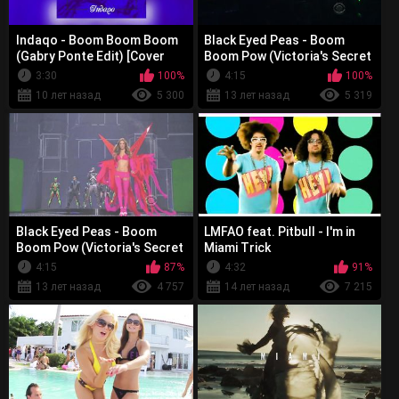
Indaqo - Boom Boom Boom
Black Eyed Peas - Boom
(Gabry Ponte Edit) [Cover
Boom Pow (Victoria's Secret
Art]
Fashion Show)
3:30
100%
4:15
100%
10 лет назад
5 300
13 лет назад
5 319
Black Eyed Peas - Boom
LMFAO feat. Pitbull - I'm in
Boom Pow (Victoria's Secret
Miami Trick
Fashion Show) 1
4:15
87%
4:32
91%
13 лет назад
4 757
14 лет назад
7 215