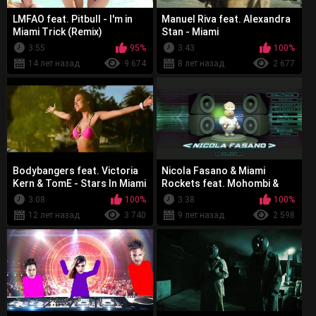
LMFAO feat. Pitbull - I'm in
Manuel Riva feat. Alexandra
Miami Trick (Remix)
Stan - Miami
3:55
95%
3:43
100%
14 лет назад
9 674
8 лет назад
2 677
Bodybangers feat. Victoria
Nicola Fasano & Miami
Kern & TomE - Stars In Miami
Rockets feat. Mohombi &
Noizy - Legalize It
3:08
100%
3:38
100%
12 лет назад
3 740
9 лет назад
2 598