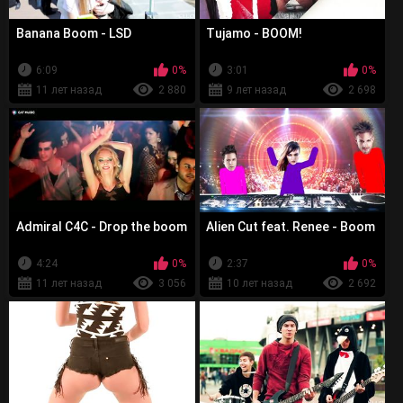
Banana Boom - LSD
Tujamo - BOOM!
6:09
0%
3:01
0%
11 лет назад
2 880
9 лет назад
2 698
Admiral C4C - Drop the boom
Alien Cut feat. Renee - Boom
4:24
0%
2:37
0%
11 лет назад
3 056
10 лет назад
2 692