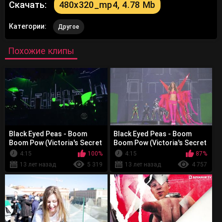
Скачать:
480x320_mp4, 4.78 Mb
Категории:
Другое
Похожие клипы
Black Eyed Peas - Boom
Black Eyed Peas - Boom
Boom Pow (Victoria's Secret
Boom Pow (Victoria's Secret
Fashion Show)
Fashion Show) 1
4:15
100%
4:15
87%
13 лет назад
5 319
13 лет назад
4 757