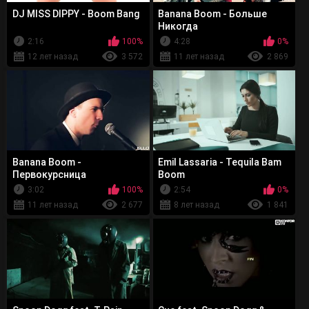
DJ MISS DIPPY - Boom Bang
Banana Boom - Больше
Никогда
2:16
100%
4:28
0%
12 лет назад
3 572
11 лет назад
2 869
Banana Boom -
Emil Lassaria - Tequila Bam
Первокурсница
Boom
3:02
100%
2:54
0%
11 лет назад
2 677
8 лет назад
1 841