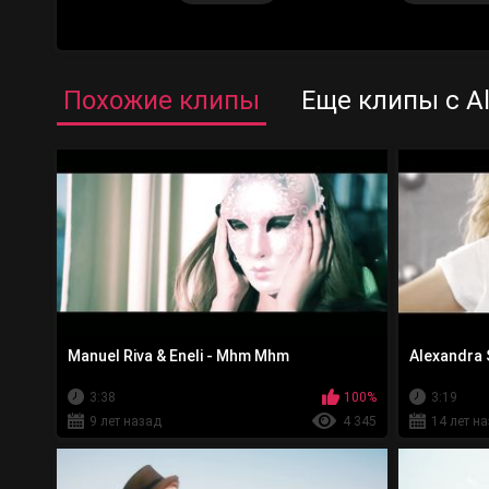
Похожие клипы
Еще клипы с Al
Manuel Riva & Eneli - Mhm Mhm
Alexandra S
3:38
100%
3:19
9 лет назад
4 345
14 лет н