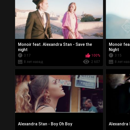
Monoir feat. Alexandra Stan - Save the
Monoir fea
night
Night
3:17
100%
3:15
8 лет назад
2 607
8 лет на
Alexandra Stan - Boy Oh Boy
Alexandra 