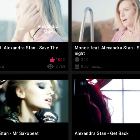
t. Alexandra Stan - Save The
Monoir feat. Alexandra Stan - S
night
100%
3:10
зад
2 763
8 лет назад
Stan - Mr Saxobeat
Alexandra Stan - Get Back