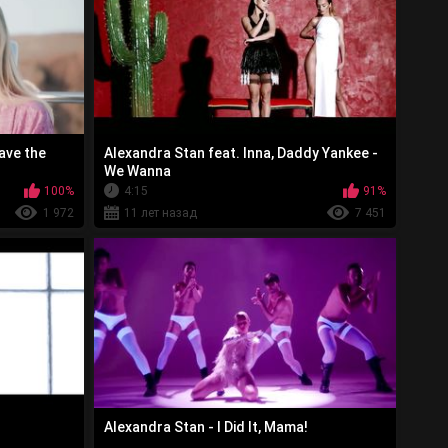
ave the
Alexandra Stan feat. Inna, Daddy Yankee -
We Wanna
100%
4:15
91%
1 972
11 лет назад
7 451
Alexandra Stan - I Did It, Mama!