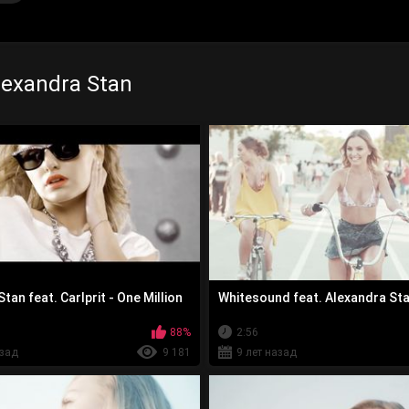
exandra Stan
tan feat. Carlprit - One Million
Whitesound feat. Alexandra Sta
88%
2:56
азад
9 181
9 лет назад