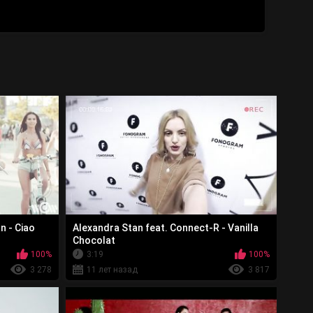
n - Ciao
Alexandra Stan feat. Connect-R - Vanilla
Chocolat
100%
3:19
100%
3 278
11 лет назад
3 817