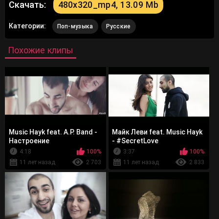
Скачать:
480x320_mp4, 13.09 Mb
Категории:
Поп-музыка
Русские
Похожие клипы
Music Hayk feat. A.P. Band -
Майк Леви feat. Music Hayk
Настроение
- #SecretLove
4:18
100%
3:37
100%
11 лет назад
2 703
11 лет назад
2 833