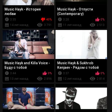
Music Hayk - История
Music Hayk - Отпусти
любви
(Contemporary)
3:35
40%
3:28
0%
14 лет назад
3 791
11 лет назад
2 513
Music Hayk and Killa Voice -
Music Hayk & Sukhrob
Буду с тобой
Kenjaev - Рядом с тобой
3:44
0%
3:37
0%
13 лет назад
2 896
12 лет назад
2 814