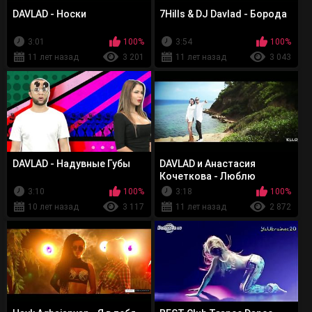
DAVLAD - Носки
7Hills & DJ Davlad - Борода
3:01
100%
3:54
100%
11 лет назад
3 201
11 лет назад
3 043
DAVLAD - Надувные Губы
DAVLAD и Анастасия
Кочеткова - Люблю
3:10
100%
3:18
100%
10 лет назад
3 117
11 лет назад
2 872