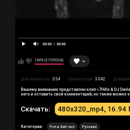
00:00
00:00
100% (2 ГОЛОСА)
Длительность:
3:54
Просмотров:
3 042
Добавле
Вашему вниманию представлен клип «7Hills & DJ Davl
него и оставить свой комментарий, но также можно
с
Скачать:
480x320_mp4, 16.94
Категории:
Рэп и Хип-хоп
Русские