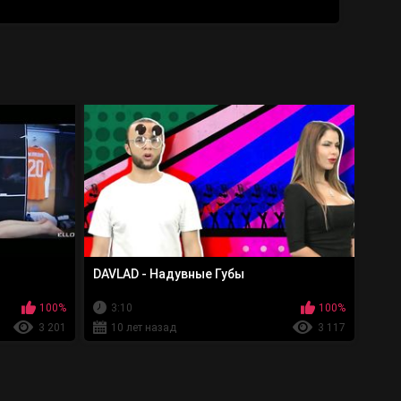
DAVLAD - Надувные Губы
100%
3:10
100%
3 201
10 лет назад
3 117