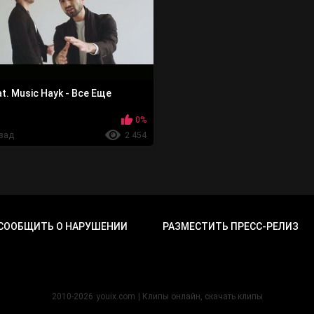
t. Music Hayk - Все Еще
0%
азад
2 454
СООБЩИТЬ О НАРУШЕНИИ
РАЗМЕСТИТЬ ПРЕСС-РЕЛИЗ
2010-2026
youix.com
| Клипы онлайн, cкачать клипы