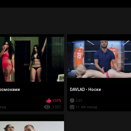
Феромонами
DAVLAD - Носки
100%
3:01
азад
3 557
11 лет назад