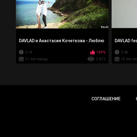
DAVLAD и Анастасия Кочеткова - Люблю
DAVLAD fea
3:18
100%
3:46
11 лет назад
2 872
10 лет н
СОГЛАШЕНИЕ