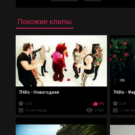
Похожие клипы
7Hills - Новогодняя
7Hills - 
4:20
0%
3:28
13 лет назад
2 585
11 лет н