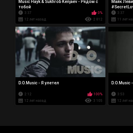
Music Hayk & Sukhrob Kenjaev - Рядом с
Майк Леви 
тобой
#SecretLo
3:37
0%
3:37
12 лет назад
2 812
11 лет н
D.O.Music - Я улетел
D.O.Music 
2:12
100%
3:53
12 лет назад
3 105
12 лет н