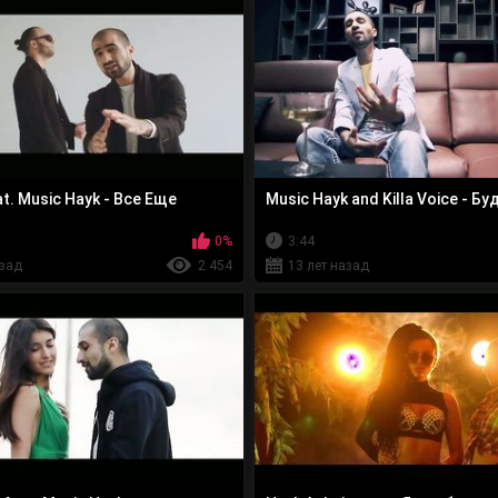
t. Music Hayk - Все Еще
Music Hayk and Killa Voice - Бу
0%
3:44
азад
2 454
13 лет назад