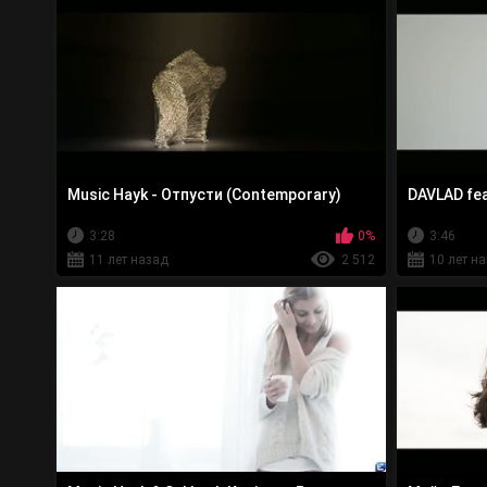
Music Hayk - Отпусти (Contemporary)
DAVLAD fea
3:28
0%
3:46
11 лет назад
2 512
10 лет н