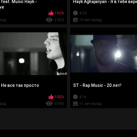
feat. Music Hayk -
Hayk Aghajanyan - Я в тебя ве
ve
100%
4:53
азад
2 832
10 лет назад
- Не все так просто
ST - Rap Music - 20 лет!
100%
4:16
азад
3 055
11 лет назад