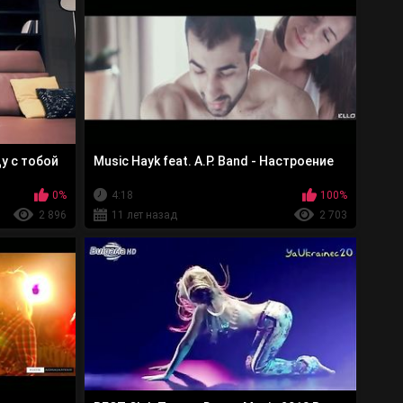
ду с тобой
Music Hayk feat. A.P. Band - Настроение
0%
4:18
100%
2 896
11 лет назад
2 703