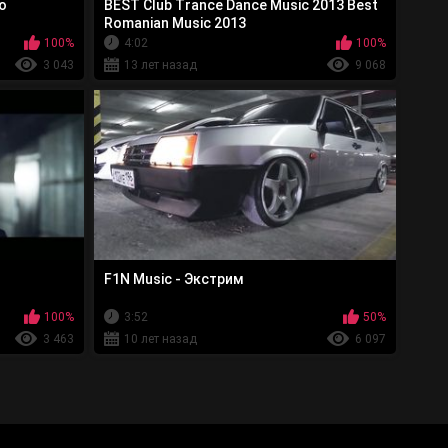
рю
BEST Club Trance Dance Music 2013 Best
Romanian Music 2013
100%
4:02
100%
3 043
13 лет назад
9 068
F1N Music - Экстрим
100%
3:52
50%
3 463
10 лет назад
6 097