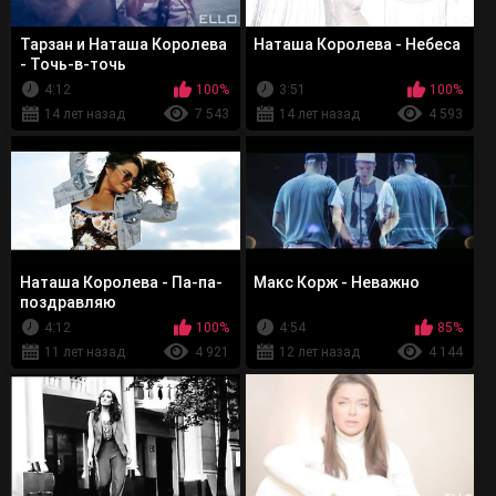
Тарзан и Наташа Королева
Наташа Королева - Небеса
- Точь-в-точь
4:12
100%
3:51
100%
14 лет назад
7 543
14 лет назад
4 593
Наташа Королева - Па-па-
Макс Корж - Неважно
поздравляю
4:12
100%
4:54
85%
11 лет назад
4 921
12 лет назад
4 144