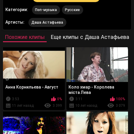
Категории:
Поп-музыка
Русские
Артисты:
Даша Астафьева
Похожие клипы
Еще клипы с Даша Астафьева
Анна Корнильева - Август
Коло хмар - Королева
міста Лева
3:53
0%
3:11
100%
11 лет назад
3 399
10 лет назад
3 079