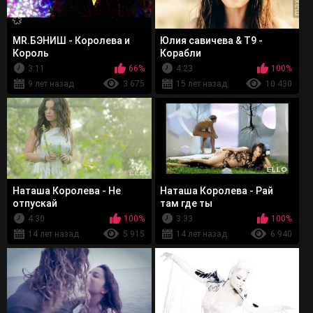
MR.БЭНИШ - Королева и
Юлия савичева & T9 -
Король
Корабли
3:11
66%
4:23
100%
9 лет назад
3 675
15 лет назад
10 430
Наташа Королева - Не
Наташа Королева - Рай
отпускай
там где ты
4:30
100%
3:33
100%
14 лет назад
5 915
14 лет назад
6 940