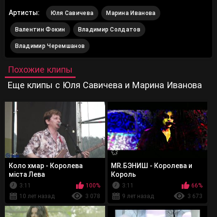
Артисты:
Юля Савичева
Марина Иванова
Валентин Фокин
Владимир Солдатов
Владимир Черемшанов
Похожие клипы
Еще клипы с Юля Савичева и Марина Иванова
Коло хмар - Королева
MR.БЭНИШ - Королева и
міста Лева
Король
3:11
100%
3:11
66%
10 лет назад
3 078
9 лет назад
3 673