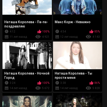
Наташа Королева - Па-па-
Макс Корж - Неважно
поздравляю
4:12
100%
4:54
85%
11 лет назад
4 921
12 лет назад
4 143
Наташа Королева - Ночной
Наташа Королева - Ты
Город
прости меня
3:24
100%
3:38
86%
14 лет назад
5 672
14 лет назад
5 828