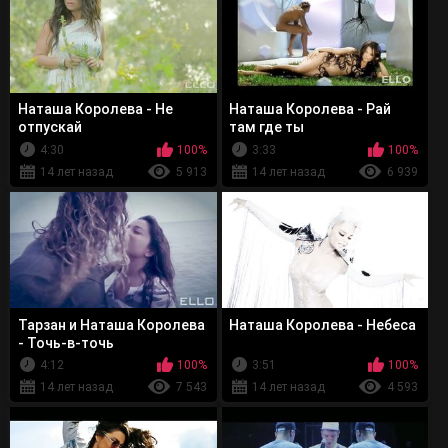
Наташа Королева - Не
Наташа Королева - Рай
отпускай
там где ты
4:30
100%
3:33
100%
14 лет назад
5 913
14 лет назад
6 939
Тарзан и Наташа Королева
Наташа Королева - Небеса
- Точь-в-точь
4:12
100%
3:51
100%
14 лет назад
7 543
14 лет назад
4 593