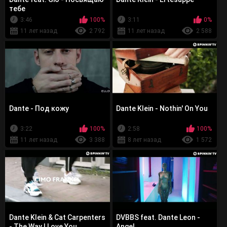
тебе
3:46
100%
3:11
0%
11 лет назад
2 792
11 лет назад
2 588
Dante - Под кожу
Dante Klein - Nothin' On You
3:22
100%
2:58
100%
11 лет назад
3 388
8 лет назад
1 572
Dante Klein & Cat Carpenters
DVBBS feat. Dante Leon -
- The Way I Love You
Angel