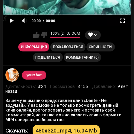
00:00
00:00
100% (2 ГОЛОСА)
ИНФОРМАЦИЯ
ПОЖАЛОВАТЬСЯ
СКРИНШОТЫ
ПОДЕЛИТЬСЯ
КОММЕНТАРИИ (0)
youix.bot
Длительность:
3:24
Просмотров:
3 155
Добавлено:
9 лет
назад
Вашему вниманию представлен клип «Dante - Не
вздумай». У нас можно не только посмотреть данный
клип онлайн, проголосовать за него и оставить свой
комментарий, но также можно
скачать клип
в формате
MP4 совершенно бесплатно.
Скачать:
480x320_mp4, 16.04 Mb