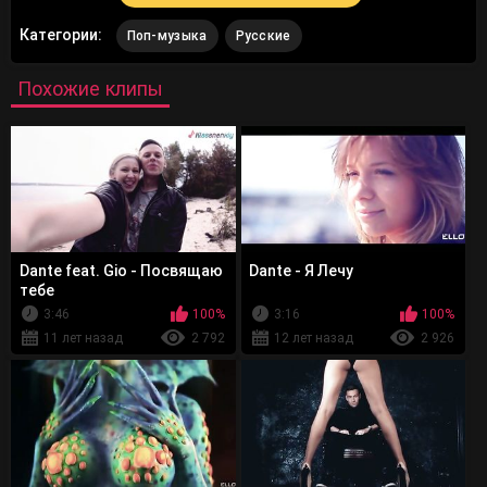
Категории:
Поп-музыка
Русские
Похожие клипы
Dante feat. Gio - Посвящаю
Dante - Я Лечу
тебе
3:46
100%
3:16
100%
11 лет назад
2 792
12 лет назад
2 926