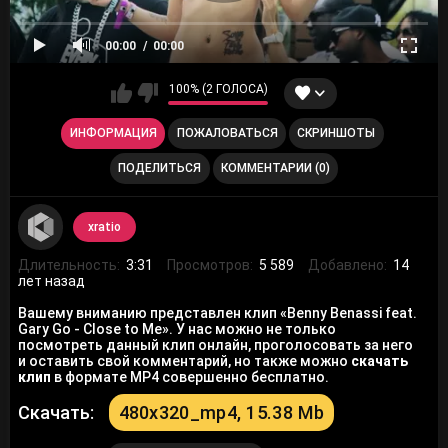
00:00
00:00
100% (2 ГОЛОСА)
ИНФОРМАЦИЯ
ПОЖАЛОВАТЬСЯ
СКРИНШОТЫ
ПОДЕЛИТЬСЯ
КОММЕНТАРИИ (0)
xratio
Длительность:
3:31
Просмотров:
5 589
Добавлено:
14
лет назад
Вашему вниманию представлен клип «Benny Benassi feat.
Gary Go - Close to Me». У нас можно не только
посмотреть данный клип онлайн, проголосовать за него
и оставить свой комментарий, но также можно
скачать
клип
в формате MP4 совершенно бесплатно.
Скачать:
480x320_mp4, 15.38 Mb