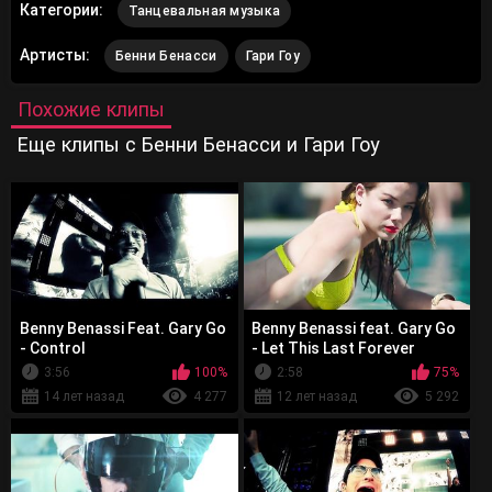
Категории:
Танцевальная музыка
Артисты:
Бенни Бенасси
Гари Гоу
Похожие клипы
Еще клипы с Бенни Бенасси и Гари Гоу
Benny Benassi Feat. Gary Go
Benny Benassi feat. Gary Go
- Control
- Let This Last Forever
3:56
100%
2:58
75%
14 лет назад
4 277
12 лет назад
5 292