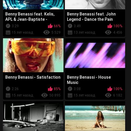
Benny Benassi feat. Kelis,
Benny Benassi feat. John
APL & Jean-Baptiste -
Legend - Dance the Pain
Spaceship
Away
3:29
66%
3:49
100%
15 лет назад
5 529
13 лет назад
4 456
Benny Benassi - Satisfaction
Benny Benassi - House
Music
2:26
85%
3:08
100%
15 лет назад
50 895
15 лет назад
6 182