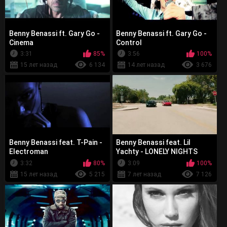
Benny Benassi ft. Gary Go -
Benny Benassi ft. Gary Go -
Cinema
Control
3:31
85%
3:56
100%
15 лет назад
6 134
14 лет назад
3 676
Benny Benassi feat. T-Pain -
Benny Benassi feat. Lil
Electroman
Yachty - LONELY NIGHTS
3:32
80%
3:09
100%
15 лет назад
5 215
7 лет назад
7 126