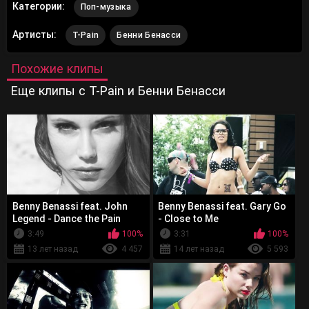
Категории:
Поп-музыка
Артисты:
T-Pain
Бенни Бенасси
Похожие клипы
Еще клипы с T-Pain и Бенни Бенасси
Benny Benassi feat. John
Benny Benassi feat. Gary Go
Legend - Dance the Pain
- Close to Me
Away
3:49
100%
3:31
100%
13 лет назад
4 457
14 лет назад
5 593