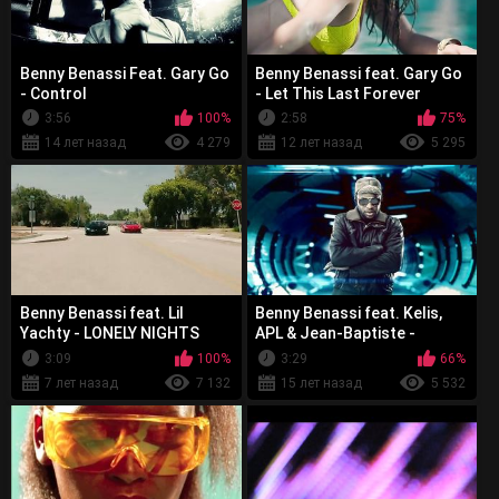
Benny Benassi Feat. Gary Go
Benny Benassi feat. Gary Go
- Control
- Let This Last Forever
3:56
100%
2:58
75%
14 лет назад
4 279
12 лет назад
5 295
Benny Benassi feat. Lil
Benny Benassi feat. Kelis,
Yachty - LONELY NIGHTS
APL & Jean-Baptiste -
Spaceship
3:09
100%
3:29
66%
7 лет назад
7 132
15 лет назад
5 532