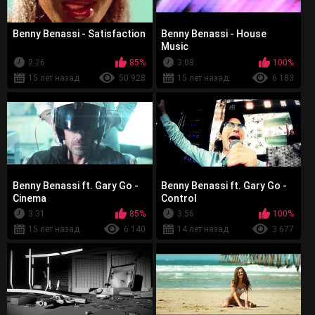
Benny Benassi - Satisfaction
Benny Benassi - House
Music
2:26
85%
3:08
100%
15 лет назад
50 928
15 лет назад
6 183
Benny Benassi ft. Gary Go -
Benny Benassi ft. Gary Go -
Cinema
Control
3:31
85%
3:56
100%
15 лет назад
6 140
14 лет назад
3 677