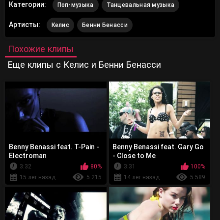
Категории:
Поп-музыка
Танцевальная музыка
Артисты:
Келис
Бенни Бенасси
Похожие клипы
Еще клипы с Келис и Бенни Бенасси
Benny Benassi feat. T-Pain -
Benny Benassi feat. Gary Go
Electroman
- Close to Me
3:32
80%
3:31
100%
15 лет назад
5 215
14 лет назад
5 589