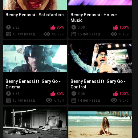
Benny Benassi - Satisfaction
Benny Benassi - House
Music
2:26
85%
3:08
100%
15 лет назад
50 895
15 лет назад
6 182
Benny Benassi ft. Gary Go -
Benny Benassi ft. Gary Go -
Cinema
Control
3:31
85%
3:56
100%
15 лет назад
6 134
14 лет назад
3 676