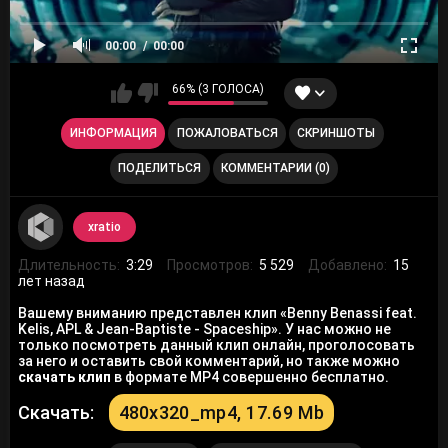
00:00
00:00
66% (3 ГОЛОСА)
ИНФОРМАЦИЯ
ПОЖАЛОВАТЬСЯ
СКРИНШОТЫ
ПОДЕЛИТЬСЯ
КОММЕНТАРИИ (0)
xratio
Длительность:
3:29
Просмотров:
5 529
Добавлено:
15
лет назад
Вашему вниманию представлен клип «Benny Benassi feat.
Kelis, APL & Jean-Baptiste - Spaceship». У нас можно не
только посмотреть данный клип онлайн, проголосовать
за него и оставить свой комментарий, но также можно
скачать клип
в формате MP4 совершенно бесплатно.
Скачать:
480x320_mp4, 17.69 Mb