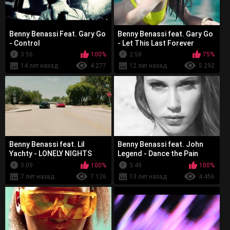
Benny Benassi Feat. Gary Go
Benny Benassi feat. Gary Go
- Control
- Let This Last Forever
3:56
100%
2:58
75%
14 лет назад
4 277
12 лет назад
5 292
Benny Benassi feat. Lil
Benny Benassi feat. John
Yachty - LONELY NIGHTS
Legend - Dance the Pain
Away
3:09
100%
3:49
100%
7 лет назад
7 126
13 лет назад
4 456