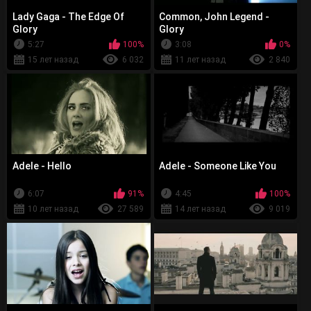
Lady Gaga - The Edge Of
Common, John Legend -
Glory
Glory
5:27
100%
3:08
0%
15 лет назад
6 032
11 лет назад
2 840
Adele - Hello
Adele - Someone Like You
6:07
91%
4:45
100%
10 лет назад
27 589
14 лет назад
9 019