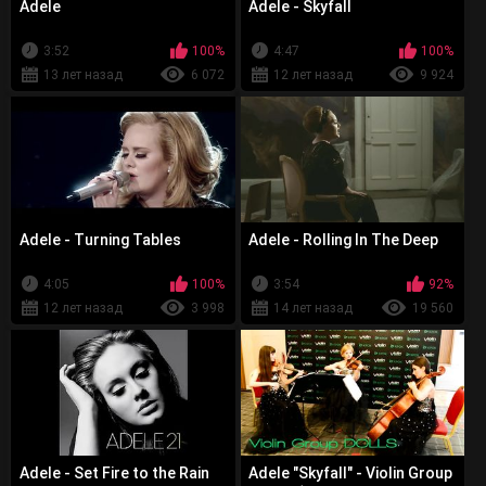
Adele
Adele - Skyfall
3:52
100%
4:47
100%
13 лет назад
6 072
12 лет назад
9 924
Adele - Turning Tables
Adele - Rolling In The Deep
4:05
100%
3:54
92%
12 лет назад
3 998
14 лет назад
19 560
Adele - Set Fire to the Rain
Adele "Skyfall" - Violin Group