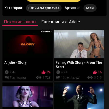
Категории:
Артисты:
Рок и Альтернатива
Adele
Похожие клипы
Еще клипы с Adele
Anjulie - Glory
Falling With Glory - From The
Start
2:47
0%
6:24
0%
7 лет назад
1 721
13 лет назад
3 615