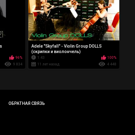
cs
Adele "Skyfall" - Violin Group DOLLS
(скрипки и виолончель)
96%
1:43
100%
9 834
11 лет назад
4 448
ОБРАТНАЯ СВЯЗЬ