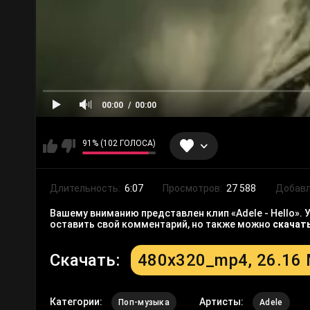
00:00
00:00
91% (102 ГОЛОСА)
Длительность:
6:07
Просмотров:
27 588
Добавл
Вашему вниманию представлен клип «Adele - Hello». 
оставить свой комментарий, но также можно
скачат
Скачать:
480x320_mp4, 26.16
Категории:
Артисты:
Поп-музыка
Adele