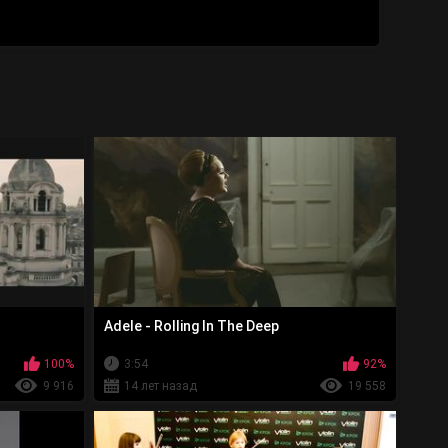
Adele - Rolling In The Deep
100%
3:54
92%
9 916
14 лет назад
19 558