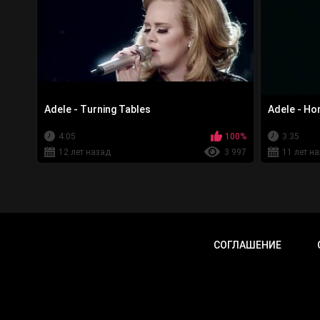
Adele - Turning Tables
Adele - Ho
4:05
100%
3:35
12 лет назад
3 997
11 лет н
СОГЛАШЕНИЕ