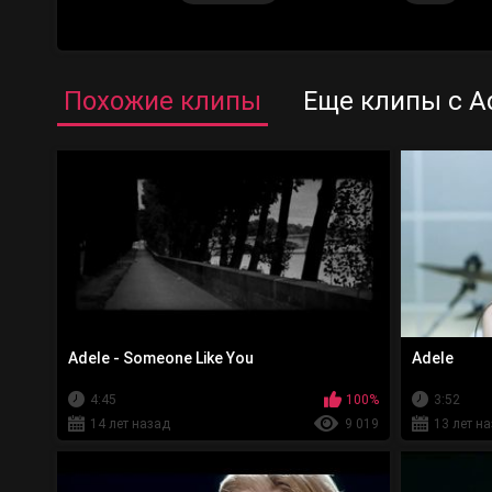
Похожие клипы
Еще клипы с A
Adele - Someone Like You
Adele
4:45
100%
3:52
14 лет назад
9 019
13 лет н