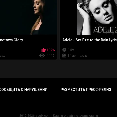
metown Glory
Adele - Set Fire to the Rain Lyri
100%
3:59
азад
4 115
14 лет назад
СООБЩИТЬ О НАРУШЕНИИ
РАЗМЕСТИТЬ ПРЕСС-РЕЛИЗ
2010-2026
youix.com
| Клипы онлайн, cкачать клипы