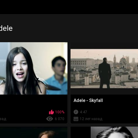
dele
Adele - Skyfall
100%
4:47
азад
6 070
12 лет назад