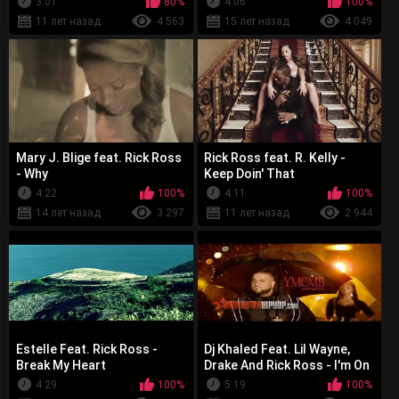
3:01
80%
4:06
100%
11 лет назад
4 563
15 лет назад
4 049
Mary J. Blige feat. Rick Ross
Rick Ross feat. R. Kelly -
- Why
Keep Doin' That
4:22
100%
4:11
100%
14 лет назад
3 297
11 лет назад
2 944
Estelle Feat. Rick Ross -
Dj Khaled Feat. Lil Wayne,
Break My Heart
Drake And Rick Ross - I'm On
One
4:29
100%
5:19
100%