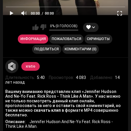
00:00
00:00
0% (0 ГОЛОСОВ)
ИНФОРМАЦИЯ
ПОЖАЛОВАТЬСЯ
СКРИНШОТЫ
ПОДЕЛИТЬСЯ
КОММЕНТАРИИ (0)
xratio
Длительность:
5:40
Просмотров:
4 083
Добавлено:
14
лет назад
Вашему вниманию представлен клип «Jennifer Hudson
And Ne-Yo Feat. Rick Ross - Think Like A Man». У нас можно
не только посмотреть данный клип онлайн,
проголосовать за него и оставить свой комментарий, но
также можно
скачать клип
в формате MP4 совершенно
бесплатно.
Описание:
Jennifer Hudson And Ne-Yo Feat. Rick Ross -
Think Like A Man.