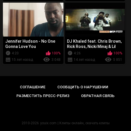
Jennifer Hudson - No One
DJ Khaled feat. Chris Brown,
Gonna Love You
Rick Ross, Nicki Minaj & Lil
Wayne - Take It to the Head
4:20
100%
4:26
100%
15 лет назад
3 048
14 лет назад
5 851
СОГЛАШЕНИЕ
СООБЩИТЬ О НАРУШЕНИИ
РАЗМЕСТИТЬ ПРЕСС-РЕЛИЗ
ОБРАТНАЯ СВЯЗЬ
2010-2026
youix.com
| Клипы онлайн, cкачать клипы